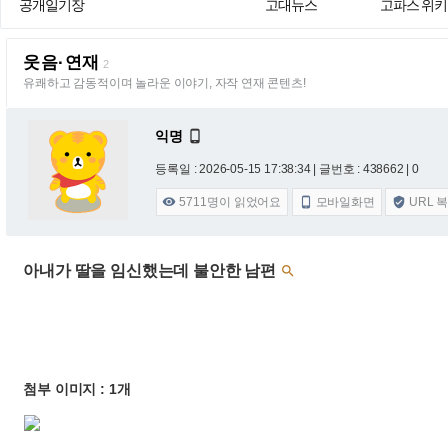
공개일기장
고대뉴스
고파스 위키
웃음·연재
2
유쾌하고 감동적이며 놀라운 이야기, 자작 연재 콘텐츠!
익명

등록일 : 2026-05-15 17:38:34
| 글번호 : 438662 | 0
5711
명이 읽었어요
모바일화면
URL 



아내가 딸을 임신했는데 불안한 남편

첨부 이미지 : 1개