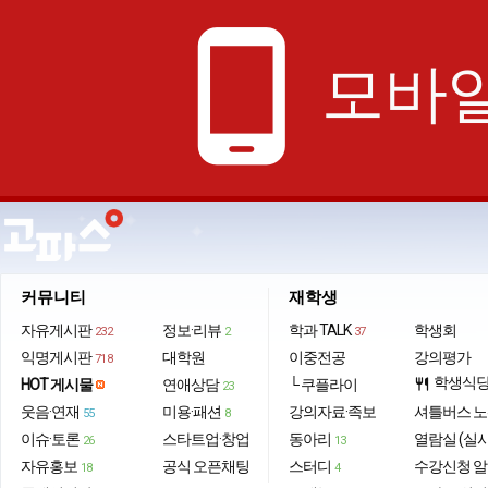
phone_android
모바일
커뮤니티
재학생
자유게시판
정보·리뷰
학과 TALK
학생회
232
2
37
익명게시판
대학원
이중전공
강의평가
718
학생식
HOT 게시물
연애상담
└ 쿠플라이
restaurant
23
웃음·연재
미용·패션
강의자료·족보
셔틀버스 
55
8
이슈·토론
스타트업·창업
동아리
열람실 (실
26
13
자유홍보
공식 오픈채팅
스터디
수강신청 
18
4