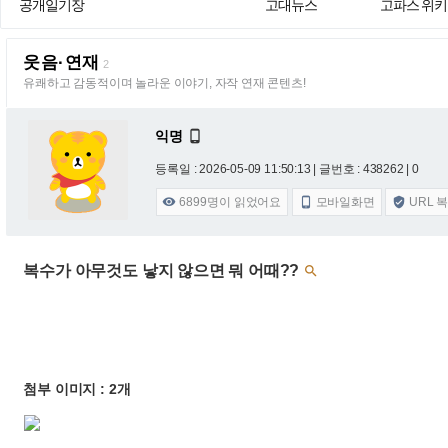
공개일기장
고대뉴스
고파스 위키
웃음·연재
2
유쾌하고 감동적이며 놀라운 이야기, 자작 연재 콘텐츠!
익명

등록일 : 2026-05-09 11:50:13
| 글번호 : 438262 | 0
6899
명이 읽었어요
모바일화면
URL 



복수가 아무것도 낳지 않으면 뭐 어때??

첨부 이미지 : 2개