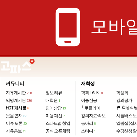
phone_android
모바일
커뮤니티
재학생
자유게시판
정보·리뷰
학과 TALK
학생회
218
60
1
익명게시판
대학원
이중전공
강의평가
730
1
학생식
HOT 게시물
연애상담
└ 쿠플라이
restaurant
13
웃음·연재
미용·패션
강의자료·족보
셔틀버스 
67
7
이슈·토론
스타트업·창업
동아리
열람실 (실
20
8
자유홍보
공식 오픈채팅
스터디
수강신청 
11
1