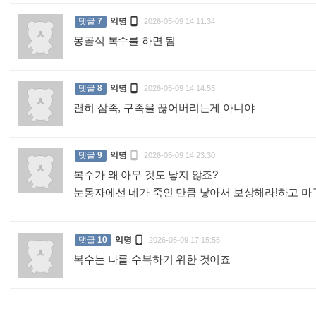

댓글
7
익명
2026-05-09 14:11:34
몽골식 복수를 하면 됨
:

댓글
8
익명
2026-05-09 14:14:55
괜히 삼족, 구족을 끊어버리는게 아니야
:

댓글
9
익명
2026-05-09 14:23:30
복수가 왜 아무 것도 낳지 않죠?
눈동자에선 네가 죽인 만큼 낳아서 보상해라!하고 

댓글
10
익명
2026-05-09 17:15:55
복수는 나를 수복하기 위한 것이죠
: