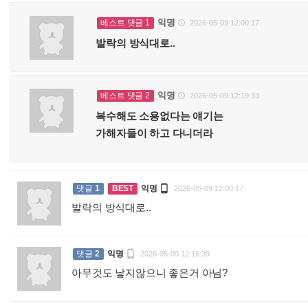
익명
베스트 댓글 1
2026-05-09 12:00:17

발락의 방식대로..
익명
베스트 댓글 2
2026-05-09 12:19:33

복수해도 소용없다는 얘기는
가해자들이 하고 다니더라

댓글
1
BEST
익명
2026-05-09 12:00:17
발락의 방식대로..
:

댓글
2
익명
2026-05-09 12:16:39
아무것도 낳지않으니 좋은거 아님?
: