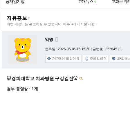
공개일기장
고대뉴스
고파스 위
4
자유홍보
F
어떤 내용이든 홍보하실 수 있습니다. 하루 3개 게시물 제한.
익명

등록일 : 2026-05-05 16:15:30
| 글번호 : 262845 | 0
747
명이 읽었어요
모바일화면
URL 복



🦷경희대학교 치과병원 구강검진🦷

첨부 동영상 : 1개