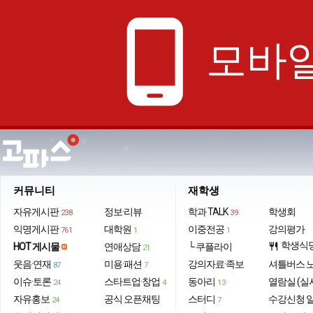
phone_android
모바일
커뮤니티
재학생
자유게시판
정보·리뷰
학과 TALK
학생회
238
39
익명게시판
대학원
이중전공
강의평가
761
1
1
학생식
HOT 게시물
연애상담
└ 쿠플라이
restaurant
21
웃음·연재
미용·패션
강의자료·족보
셔틀버스 
87
7
이슈·토론
스타트업·창업
동아리
열람실 (실
24
4
13
자유홍보
공식 오픈채팅
스터디
수강신청 
24
7