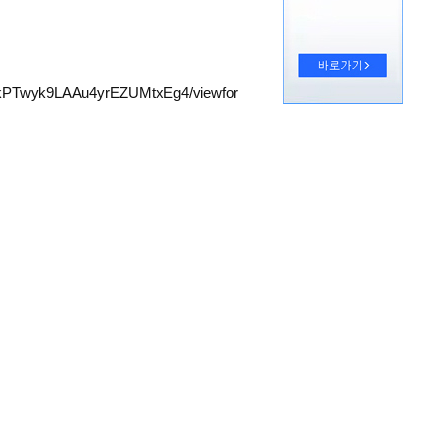
z5kPTwyk9LAAu4yrEZUMtxEg4/viewfor