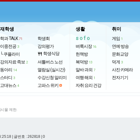
재학생
생활
취미
sofo
학과 TALK
학생회
게임
71
1
이중전공
강의평가
벼룩시장
연예·방송
3
16
학생식당
└ 쿠플라이
restaurant
헌책방
문화교양
강의자료·족보
셔틀버스 노선
복덕방
덕게
2
13
3
동아리
열람실 (실시간)
알바·과외
사진·카메라
14
7
스터디
수강신청 알리미
여행·해외
전자기기
3
1
고대뉴스
고파스 위키
자취·요리·건강
4
게시물 제한.
4:25:18
| 글번호 : 262818 | 0