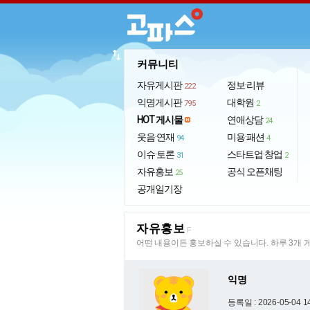
import_export
커뮤니티
자유게시판
정보·리뷰
222
익명게시판
대학원
795
2
HOT 게시물
연애상담
24
웃음·연재
미용·패션
94
4
이슈·토론
스타트업·창업
31
2
자유홍보
공식 오픈채팅
25
공개일기장
자유홍보
F
어떤 내용이든 홍보하실 수 있습니다. 하루 3개 
익명
등록일 : 2026-05-04 1