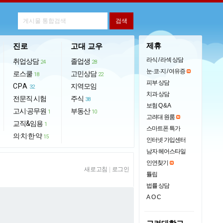
제휴
진로
고대 교우
라식 / 라섹 상담
취업상담
졸업생
24
28
눈·코·지 / 여유증
로스쿨
고민상담
18
22
피부 상담
CPA
지역모임
32
치과 상담
전문직 시험
주식
38
보험 Q & A
고시·공무원
부동산
1
10
고려대 원룸
교직&임용
1
스마트폰 특가
의·치·한·약
15
인터넷 가입센터
남자 헤어스타일
인연찾기
새로고침
|
로그인
튤립
법률 상담
AOC