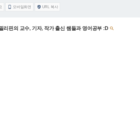
요
모바일화면
URL 복사


 필리핀의 교수, 기자, 작가 출신 쌤들과 영어공부 :D
