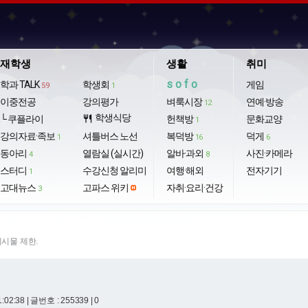
재학생
생활
취미
sofo
학과 TALK
학생회
게임
59
1
이중전공
강의평가
벼룩시장
연예·방송
12
학생식당
└ 쿠플라이
restaurant
헌책방
문화교양
1
강의자료·족보
셔틀버스 노선
복덕방
덕게
1
16
6
동아리
열람실 (실시간)
알바·과외
사진·카메라
4
8
스터디
수강신청 알리미
여행·해외
전자기기
1
고대뉴스
고파스 위키
자취·요리·건강
3
게시물 제한.
1:02:38
| 글번호 : 255339 | 0