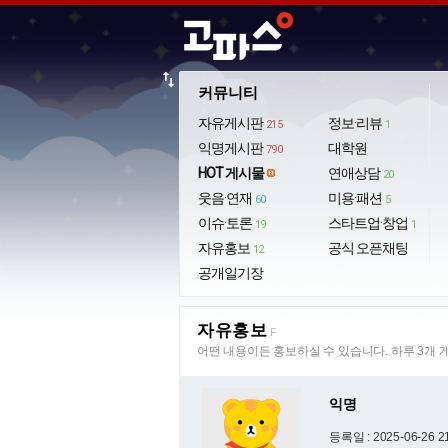
import_export
커뮤니티
자유게시판
정보·리뷰
215
1
익명게시판
대학원
790
HOT 게시물
연애상담
20
웃음·연재
미용·패션
60
5
이슈·토론
스타트업·창업
19
1
자유홍보
공식 오픈채팅
12
공개일기장
자유홍보
F
어떤 내용이든 홍보하실 수 있습니다. 하루 3개 
익명
등록일 : 2025-06-26 2