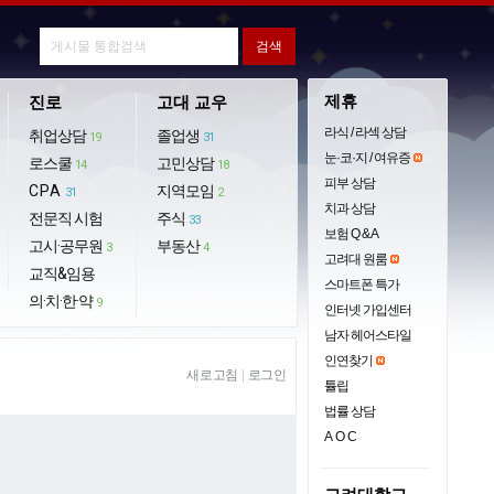
제휴
진로
고대 교우
라식 / 라섹 상담
취업상담
졸업생
19
31
눈·코·지 / 여유증
로스쿨
고민상담
14
18
피부 상담
CPA
지역모임
31
2
치과 상담
전문직 시험
주식
33
보험 Q & A
고시·공무원
부동산
3
4
고려대 원룸
교직&임용
스마트폰 특가
의·치·한·약
9
인터넷 가입센터
남자 헤어스타일
인연찾기
새로고침
|
로그인
튤립
법률 상담
AOC