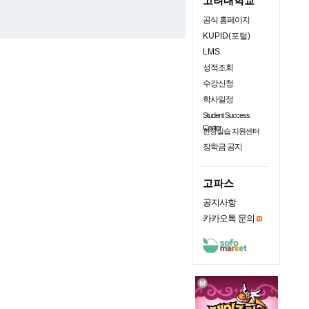
고려대학교
공식 홈페이지
KUPID(포털)
LMS
성적조회
수강신청
학사일정
Student Success
Center
현장실습 지원센터
장학금 공지
고파스
공지사항
카카오톡 문의