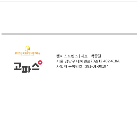
캠퍼스프렌즈 | 대표 : 박종찬
서울 강남구 테헤란로70길12 402-418A
사업자 등록번호 : 391-01-00107