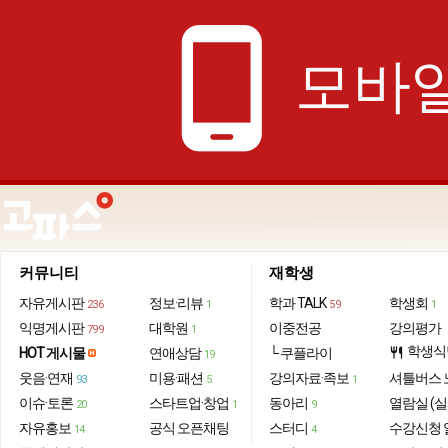
phone_android
모바일
커뮤니티
재학생
자유게시판
정보·리뷰
학과 TALK
학생회
236
1
59
1
익명게시판
대학원
이중전공
강의평가
799
1
학생식
HOT 게시물
연애상담
└ 쿠플라이
restaurant
19
웃음·연재
미용·패션
강의자료·족보
셔틀버스 
93
5
1
이슈·토론
스타트업·창업
동아리
열람실 (실
20
1
9
자유홍보
공식 오픈채팅
스터디
수강신청 
14
4