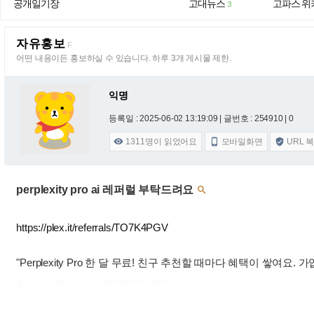
공개일기장
고대뉴스
고파스 위
3
자유홍보
F
어떤 내용이든 홍보하실 수 있습니다. 하루 3개 게시물 제한.
익명
등록일 : 2025-06-02 13:19:09
| 글번호 : 254910 | 0
1311
명이 읽었어요
모바일화면
URL 



perplexity pro ai 레퍼럴 부탁드려요

https://plex.it/referrals/TO7K4PGV
"Perplexity Pro 한 달 무료! 친구 추천할 때마다 혜택이 쌓여요.
출처 : 고려대학교 고파스 2026-08-08 03:02:58: