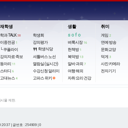
재학생
생활
취미
sofo
학과 TALK
학생회
게임
38
2
이중전공
강의평가
벼룩시장
연예·방송
1
16
학생식당
└ 쿠플라이
restaurant
헌책방
문화교양
1
강의자료·족보
셔틀버스 노선
복덕방
덕게
13
3
동아리
열람실 (실시간)
알바·과외
사진·카메라
11
7
스터디
수강신청 알리미
여행·해외
전자기기
6
고대뉴스
고파스 위키
자취·요리·건강
4
게시물 제한.
0:20:37
| 글번호 : 254909 | 0