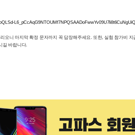
e/1FAIpQLSd-L6_pCcAqG9NTOUMf7NPQSAADoFwwYv09U7li8t6CuNgUiQ
리오니 마지막 확정 문자까지 꼭 답장해주세요. 또한, 실험 참가비 지
시길 바랍니다.