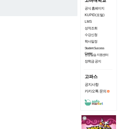
고려대학교
공식 홈페이지
KUPID(포털)
LMS
성적조회
수강신청
학사일정
Student Success
Center
현장실습 지원센터
장학금 공지
고파스
공지사항
카카오톡 문의