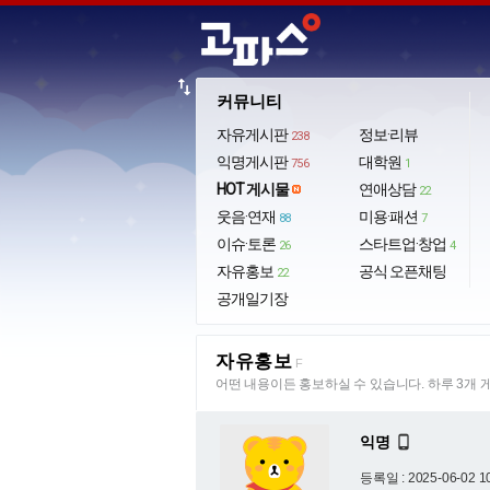
import_export
커뮤니티
자유게시판
정보·리뷰
238
익명게시판
대학원
756
1
HOT 게시물
연애상담
22
웃음·연재
미용·패션
88
7
이슈·토론
스타트업·창업
26
4
자유홍보
공식 오픈채팅
22
공개일기장
자유홍보
F
어떤 내용이든 홍보하실 수 있습니다. 하루 3개 
익명

등록일 : 2025-06-02 1