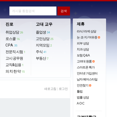
제휴
진로
고대 교우
라식 / 라섹 상담
취업상담
졸업생
26
34
눈·코·지 / 여유증
로스쿨
고민상담
16
25
피부 상담
CPA
지역모임
35
2
치과 상담
전문직 시험
주식
1
41
보험 Q & A
고시·공무원
부동산
7
고려대 원룸
교직&임용
1
스마트폰 특가
의·치·한·약
15
인터넷 가입센터
남자 헤어스타일
인연찾기
새로고침
|
로그인
튤립
법률 상담
AOC