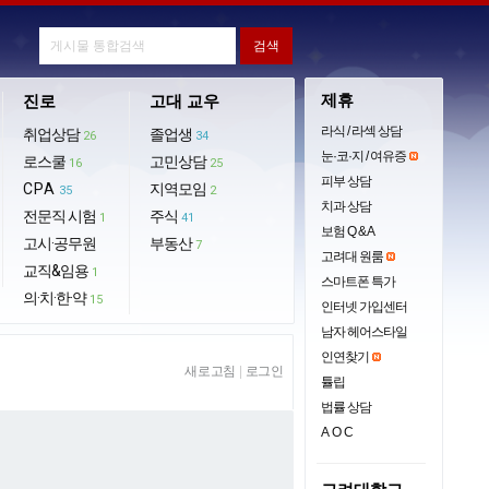
제휴
진로
고대 교우
라식 / 라섹 상담
취업상담
졸업생
26
34
눈·코·지 / 여유증
로스쿨
고민상담
16
25
피부 상담
CPA
지역모임
35
2
치과 상담
전문직 시험
주식
1
41
보험 Q & A
고시·공무원
부동산
7
고려대 원룸
교직&임용
1
스마트폰 특가
의·치·한·약
15
인터넷 가입센터
남자 헤어스타일
인연찾기
새로고침
|
로그인
튤립
법률 상담
AOC