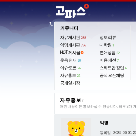
import_export
커뮤니티
자유게시판
정보·리뷰
238
익명게시판
대학원
756
1
HOT 게시물
연애상담
22
웃음·연재
미용·패션
88
7
이슈·토론
스타트업·창업
26
4
자유홍보
공식 오픈채팅
22
공개일기장
자유홍보
F
어떤 내용이든 홍보하실 수 있습니다. 하루 3개 
익명
등록일 : 2025-06-01 2