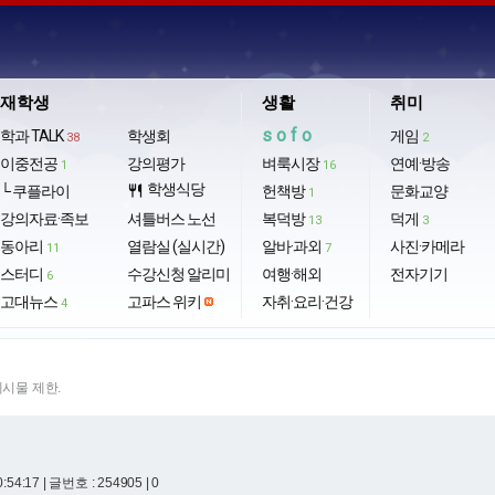
재학생
생활
취미
sofo
학과 TALK
학생회
게임
38
2
이중전공
강의평가
벼룩시장
연예·방송
1
16
학생식당
└ 쿠플라이
restaurant
헌책방
문화교양
1
강의자료·족보
셔틀버스 노선
복덕방
덕게
13
3
동아리
열람실 (실시간)
알바·과외
사진·카메라
11
7
스터디
수강신청 알리미
여행·해외
전자기기
6
고대뉴스
고파스 위키
자취·요리·건강
4
게시물 제한.
0:54:17
| 글번호 : 254905 | 0