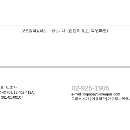
(권한이 없는 회원레벨)
댓글을 작성하실 수 없습니다.
02-925-1905
표 : 박종찬
로70길12 402-418A
e-mail :
kopapa@koreapas.com
91-01-00107
고파스 소개
|
이용약관
|
개인정보취급