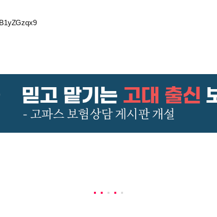
ACB1yZGzqx9