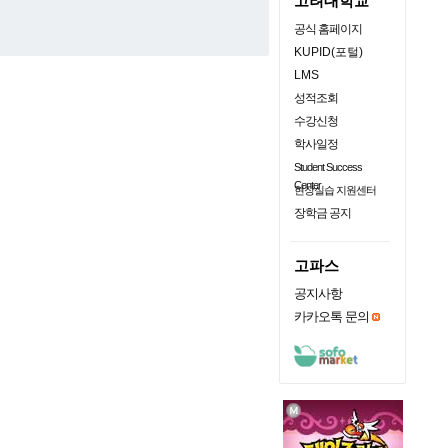
고려대학교
공식 홈페이지
KUPID(포털)
LMS
성적조회
수강신청
학사일정
Student Success
Center
현장실습 지원센터
장학금 공지
고파스
공지사항
카카오톡 문의