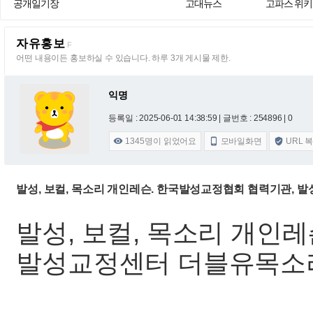
공개일기장
고대뉴스
고파스 위키
자유홍보
F
어떤 내용이든 홍보하실 수 있습니다. 하루 3개 게시물 제한.
익명
등록일 : 2025-06-01 14:38:59
| 글번호 : 254896 | 0
1345
명이 읽었어요
모바일화면
URL 



발성, 보컬, 목소리 개인레슨. 한국발성교정협회 협력기관,
발성, 보컬, 목소리 개인
발성교정센터 더블유목소