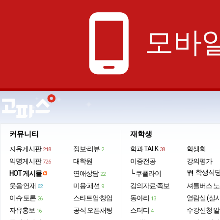
phone_android
모바일
커뮤니티
재학생
자유게시판
정보·리뷰
학과 TALK
학생회
248
2
38
익명게시판
대학원
이중전공
강의평가
726
학생식
HOT 게시물
연애상담
└ 쿠플라이
restaurant
22
웃음·연재
미용·패션
강의자료·족보
셔틀버스 
62
9
이슈·토론
스타트업·창업
동아리
열람실 (실
26
13
자유홍보
공식 오픈채팅
스터디
수강신청 
16
4