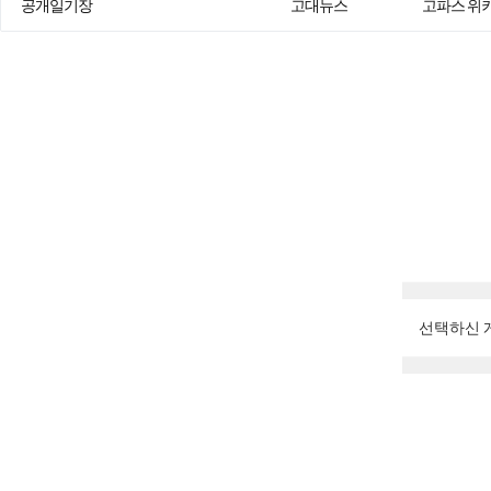
공개일기장
고대뉴스
고파스 위
선택하신 