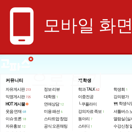
phone_android
모바일 화
으로 보기
커뮤니티
재학생
자유게시판
정보·리뷰
학과 TALK
학생회
213
62
1
익명게시판
대학원
이중전공
강의평가
725
1
학생식
HOT 게시물
연애상담
└ 쿠플라이
restaurant
12
웃음·연재
미용·패션
강의자료·족보
셔틀버스 
68
6
1
이슈·토론
스타트업·창업
동아리
열람실 (실
18
7
자유홍보
공식 오픈채팅
스터디
수강신청 
12
1