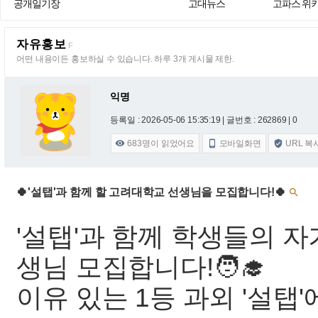
공개일기장
고대뉴스
고파스 위
자유홍보
F
어떤 내용이든 홍보하실 수 있습니다. 하루 3개 게시물 제한.
익명
등록일 : 2026-05-06 15:35:19
| 글번호 : 262869 | 0
683
명이 읽었어요
모바일화면
URL 복



🍀'설탭'과 함께 할 고려대학교 선생님을 모집합니다!🍀

'설탭'과 함께 학생들의 
생님 모집합니다!🧑‍🎓
이유 있는 1등 과외 '설탭