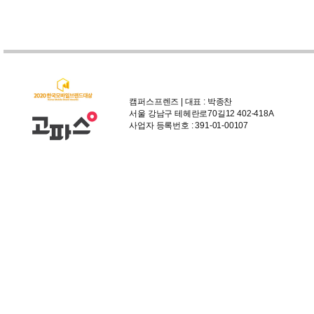
캠퍼스프렌즈 | 대표 : 박종찬
서울 강남구 테헤란로70길12 402-418A
사업자 등록번호 : 391-01-00107