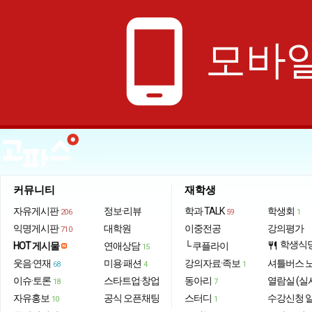
phone_android
모바일
커뮤니티
재학생
자유게시판
정보·리뷰
학과 TALK
학생회
206
59
1
익명게시판
대학원
이중전공
강의평가
710
학생식
HOT 게시물
연애상담
└ 쿠플라이
restaurant
15
웃음·연재
미용·패션
강의자료·족보
셔틀버스 
68
4
1
이슈·토론
스타트업·창업
동아리
열람실 (실
18
7
자유홍보
공식 오픈채팅
스터디
수강신청 
10
1