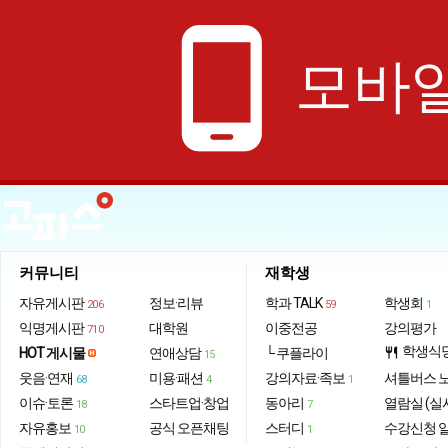
phone_android
모바일
커뮤니티
재학생
자유게시판
정보·리뷰
학과 TALK
학생회
206
59
1
익명게시판
대학원
이중전공
강의평가
710
학생식
HOT 게시물
연애상담
└ 쿠플라이
restaurant
15
웃음·연재
미용·패션
강의자료·족보
셔틀버스 
68
4
1
이슈·토론
스타트업·창업
동아리
열람실 (실
18
7
자유홍보
공식 오픈채팅
스터디
수강신청 
10
1