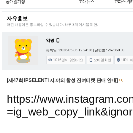
공개일기장
고대뉴스
고파스 위
자유홍보
F
어떤 내용이든 홍보하실 수 있습니다. 하루 3개 게시물 제한.
익명

등록일 : 2026-05-06 12:24:18
| 글번호 : 262860 | 0
1016
명이 읽었어요
모바일화면
URL 



[제47회 IPSELENTI 지.야의 함성 잔여티켓 판매 안내]

https://www.instagram.
=ig_web_copy_link&ign