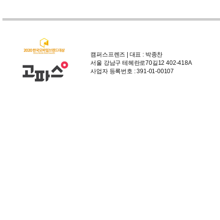
캠퍼스프렌즈 | 대표 : 박종찬
서울 강남구 테헤란로70길12 402-418A
사업자 등록번호 : 391-01-00107