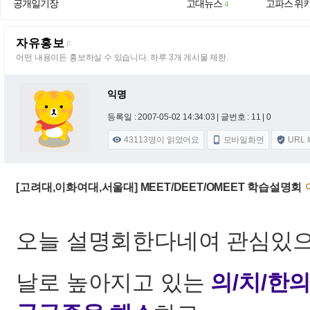
공개일기장
고대뉴스
고파스 위
4
자유홍보
F
어떤 내용이든 홍보하실 수 있습니다. 하루 3개 게시물 제한.
익명
등록일 : 2007-05-02 14:34:03
| 글번호 : 11 | 0
43113
명이 읽었어요
모바일화면
URL



[고려대,이화여대,서울대] MEET/DEET/OMEET 학습설명회
오늘 설명회한다네여 관심있으신
날로 높아지고 있는
의/치/한