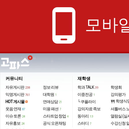
phone_android
모바일
커뮤니티
재학생
자유게시판
정보·리뷰
학과 TALK
학생회
238
39
익명게시판
대학원
이중전공
강의평가
761
1
1
학생식
HOT 게시물
연애상담
└ 쿠플라이
restaurant
21
웃음·연재
미용·패션
강의자료·족보
셔틀버스 
87
7
이슈·토론
스타트업·창업
동아리
열람실 (실
24
4
13
자유홍보
공식 오픈채팅
스터디
수강신청 
24
7