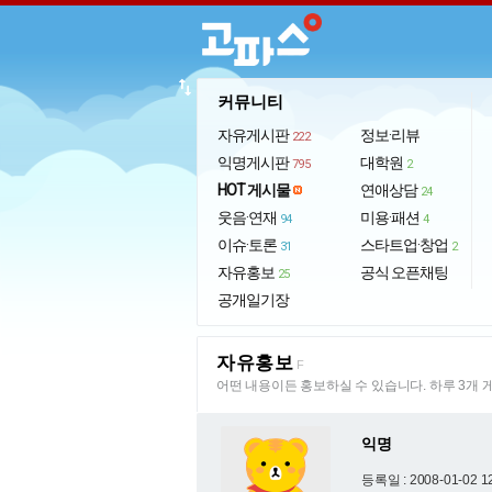
import_export
커뮤니티
자유게시판
정보·리뷰
222
익명게시판
대학원
795
2
HOT 게시물
연애상담
24
웃음·연재
미용·패션
94
4
이슈·토론
스타트업·창업
31
2
자유홍보
공식 오픈채팅
25
공개일기장
자유홍보
F
어떤 내용이든 홍보하실 수 있습니다. 하루 3개 
익명
등록일 : 2008-01-02 1