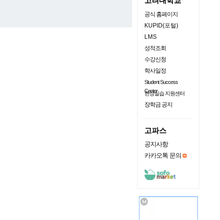
고려대학교
공식 홈페이지
KUPID(포털)
LMS
성적조회
수강신청
학사일정
Student Success
Center
현장실습 지원센터
장학금 공지
고파스
공지사항
카카오톡 문의