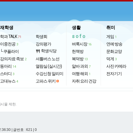
재학생
생활
취미
sofo
학과 TALK
학생회
게임
71
1
이중전공
강의평가
벼룩시장
연예·방송
3
16
학생식당
└ 쿠플라이
restaurant
헌책방
문화교양
강의자료·족보
셔틀버스 노선
복덕방
덕게
2
13
3
동아리
열람실 (실시간)
알바·과외
사진·카메라
14
7
스터디
수강신청 알리미
여행·해외
전자기기
3
1
고대뉴스
고파스 위키
자취·요리·건강
4
게시물 제한.
2:36:30
| 글번호 : 621 | 0