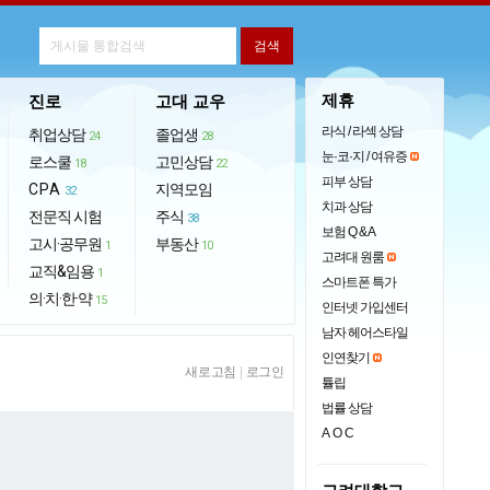
제휴
진로
고대 교우
라식 / 라섹 상담
취업상담
졸업생
24
28
눈·코·지 / 여유증
로스쿨
고민상담
18
22
피부 상담
CPA
지역모임
32
치과 상담
전문직 시험
주식
38
보험 Q & A
고시·공무원
부동산
1
10
고려대 원룸
교직&임용
1
스마트폰 특가
의·치·한·약
15
인터넷 가입센터
남자 헤어스타일
인연찾기
새로고침
|
로그인
튤립
법률 상담
AOC