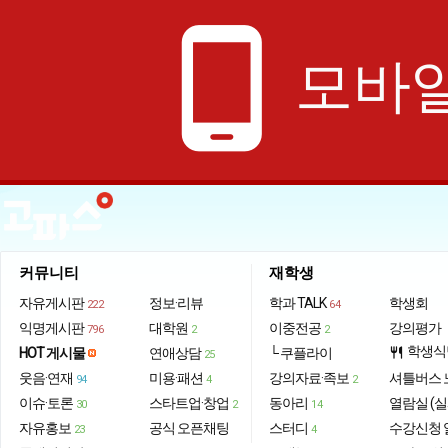
phone_android
모바일
커뮤니티
재학생
자유게시판
정보·리뷰
학과 TALK
학생회
222
64
익명게시판
대학원
이중전공
강의평가
796
2
2
학생식
HOT 게시물
연애상담
└ 쿠플라이
restaurant
25
웃음·연재
미용·패션
강의자료·족보
셔틀버스 
94
4
2
이슈·토론
스타트업·창업
동아리
열람실 (실
30
2
14
자유홍보
공식 오픈채팅
스터디
수강신청 
23
4