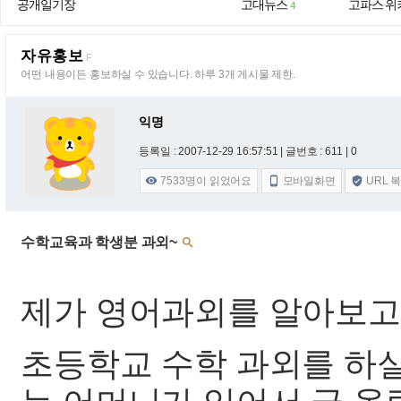
공개일기장
고대뉴스
고파스 위
4
자유홍보
F
어떤 내용이든 홍보하실 수 있습니다. 하루 3개 게시물 제한.
익명
등록일 : 2007-12-29 16:57:51
| 글번호 : 611 | 0
7533
명이 읽었어요
모바일화면
URL 



수학교육과 학생분 과외~

제가 영어과외를 알아보고
초등학교 수학 과외를 하