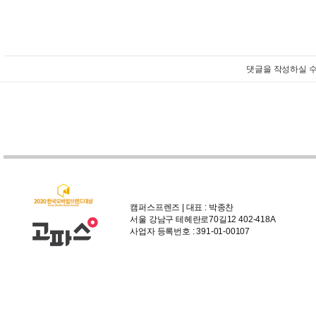
댓글을 작성하실 수
캠퍼스프렌즈 | 대표 : 박종찬
서울 강남구 테헤란로70길12 402-418A
사업자 등록번호 : 391-01-00107