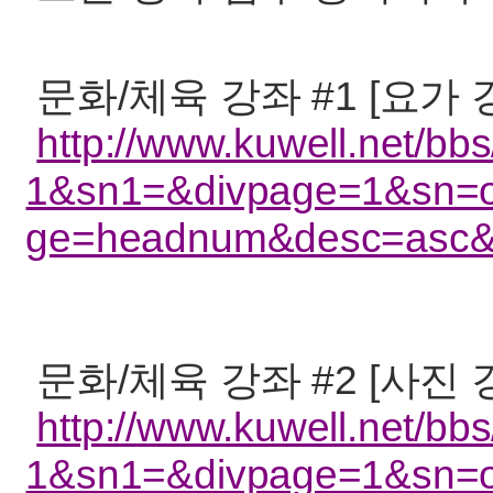
문화/체육 강좌 #1 [요가 강
http://www.kuwell.net/b
1&sn1=&divpage=1&sn=o
ge=headnum&desc=asc
문화/체육 강좌 #2 [사진 
http://www.kuwell.net/b
1&sn1=&divpage=1&sn=o