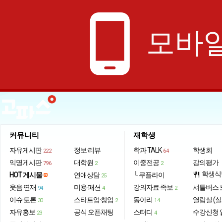
phone_android
모바일
커뮤니티
재학생
자유게시판
정보·리뷰
학과 TALK
학생회
222
64
익명게시판
대학원
이중전공
강의평가
796
2
2
학생식
HOT 게시물
연애상담
└ 쿠플라이
restaurant
25
웃음·연재
미용·패션
강의자료·족보
셔틀버스 
94
4
2
이슈·토론
스타트업·창업
동아리
열람실 (실
30
2
14
자유홍보
공식 오픈채팅
스터디
수강신청 
23
4