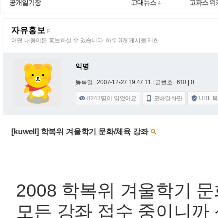
공개일기장
고대뉴스
고파스 위
4
자유홍보
F
어떤 내용이든 홍보하실 수 있습니다. 하루 3개 게시물 제한.
익명
등록일 : 2007-12-27 19:47:11
| 글번호 : 610 | 0
8243
명이 읽었어요
모바일화면
URL 



[kuwell] 학복위 겨울학기 문화/체육 강좌

2008 학복위 겨울학기 문
모든 강좌 접수 중이니까 