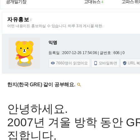
공개일기장
고대뉴스
고파스 위
4
자유홍보
F
어떤 내용이든 홍보하실 수 있습니다. 하루 3개 게시물 제한.
익명
등록일 : 2007-12-26 17:54:06
| 글번호 : 606 | 0
7660
명이 읽었어요
모바일화면
URL 



한지(한국 GRE) 같이 공부해요.

안녕하세요.
2007년 겨울 방학 동안 GR
집합니다.