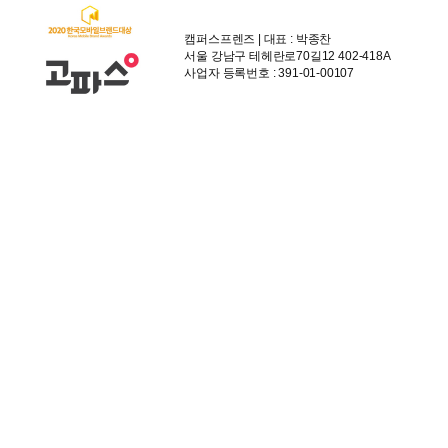
캠퍼스프렌즈 | 대표 : 박종찬
서울 강남구 테헤란로70길12 402-418A
사업자 등록번호 : 391-01-00107