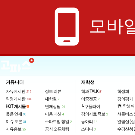
phone_android
모바일
커뮤니티
재학생
자유게시판
정보·리뷰
학과 TALK
학생회
219
81
익명게시판
대학원
이중전공
강의평가
794
2
2
학생식
HOT 게시물
연애상담
└ 쿠플라이
restaurant
24
웃음·연재
미용·패션
강의자료·족보
셔틀버스 
96
4
2
이슈·토론
스타트업·창업
동아리
열람실 (실
31
2
14
자유홍보
공식 오픈채팅
스터디
수강신청 
25
3