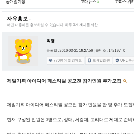
공개일기장
고대뉴스
고파스 위
3
자유홍보
F
어떤 내용이든 홍보하실 수 있습니다. 하루 3개 게시물 제한.
익명
등록일 : 2016-03-21 19:27:56
| 글번호 : 142197 | 0
770
명이 읽었어요
모바일화면
URL 복



제일기획 아이디어 페스티벌 공모전 참가인원 추가모집

제일기획 아이디어 페스티벌 공모전 참가 인원을 한 명 추가 모집
현재 구성된 인원은 3명으로, 성대, 서강대, 고려대로 제대로 준비