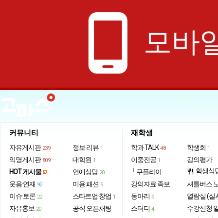
phone_android
모바일
커뮤니티
재학생
자유게시판
정보·리뷰
학과 TALK
학생회
239
1
48
1
익명게시판
대학원
이중전공
강의평가
809
1
1
학생식
HOT 게시물
연애상담
└ 쿠플라이
restaurant
20
웃음·연재
미용·패션
강의자료·족보
셔틀버스 
92
5
이슈·토론
스타트업·창업
동아리
열람실 (실
22
1
9
자유홍보
공식 오픈채팅
스터디
수강신청 
20
4