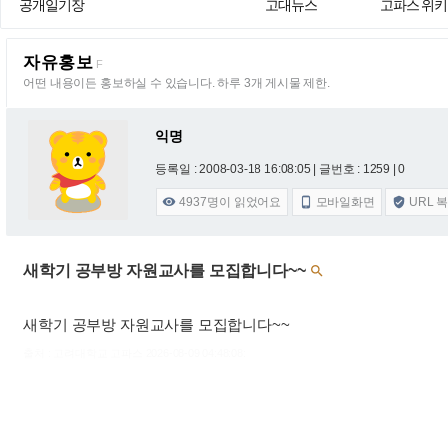
공개일기장
고대뉴스
고파스 위키
자유홍보
F
어떤 내용이든 홍보하실 수 있습니다. 하루 3개 게시물 제한.
익명
등록일 : 2008-03-18 16:08:05
| 글번호 : 1259 | 0
4937
명이 읽었어요
모바일화면
URL 



새학기 공부방 자원교사를 모집합니다~~

새학기 공부방 자원교사를 모집합니다~~
출처 : 고려대학교 고파스 2026-08-09 04:48:08: