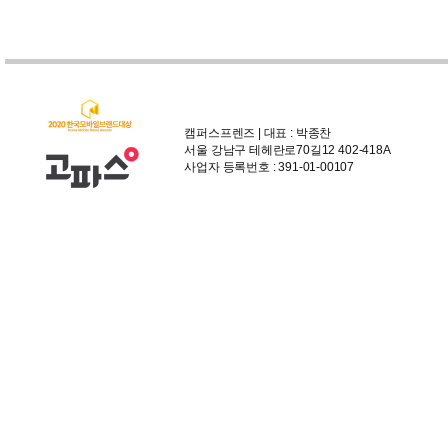
캠퍼스프렌즈 | 대표 : 박종찬
서울 강남구 테헤란로70길12 402-418A
사업자 등록번호 : 391-01-00107