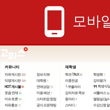
phone_android
모바일
커뮤니티
재학생
자유게시판
정보·리뷰
학과 TALK
학생회
220
61
1
익명게시판
대학원
이중전공
강의평가
729
1
학생식
HOT 게시물
연애상담
└ 쿠플라이
restaurant
13
웃음·연재
미용·패션
강의자료·족보
셔틀버스 
65
7
이슈·토론
스타트업·창업
동아리
열람실 (실
20
8
자유홍보
공식 오픈채팅
스터디
수강신청 
11
1