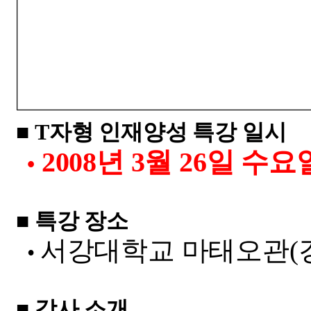
■
T
자형 인재양성 특강 일시
2008
년
3
월
26
일 수요
•
■ 특강 장소
서강대학교 마태오관(
•
■ 강사 소개