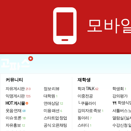
phone_android
모바일
커뮤니티
재학생
자유게시판
정보·리뷰
학과 TALK
학생회
213
62
1
익명게시판
대학원
이중전공
강의평가
725
1
학생식
HOT 게시물
연애상담
└ 쿠플라이
restaurant
12
웃음·연재
미용·패션
강의자료·족보
셔틀버스 
68
6
1
이슈·토론
스타트업·창업
동아리
열람실 (실
18
7
자유홍보
공식 오픈채팅
스터디
수강신청 
12
1