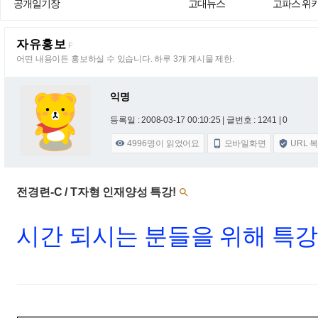
공개일기장
고대뉴스
고파스 위
자유홍보
F
어떤 내용이든 홍보하실 수 있습니다. 하루 3개 게시물 제한.
익명
등록일 : 2008-03-17 00:10:25
| 글번호 : 1241 | 0
4996
명이 읽었어요
모바일화면
URL 



전경련-C / T자형 인재양성 특강!

시간 되시는 분들을 위해 특강