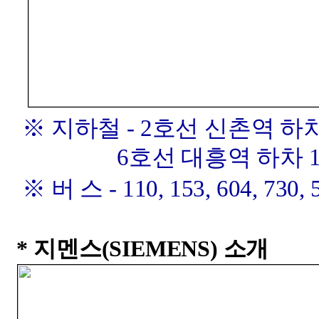
※ 지하철
- 2
호선 신촌역 하
6호선 대흥역 하차
※ 버 스
- 110, 153, 604, 730,
*
지멘스
(SIEMENS)
소개