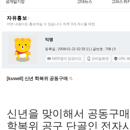
공개일기장
고대뉴스
고파스 위
자유홍보
F
어떤 내용이든 홍보하실 수 있습니다. 하루 3개 게시물 제한.
익명
등록일 : 2008-01-21 02:33:11
| 글번호 : 708 | 0
6855
명이 읽었어요
모바일화면
URL 



[kuwell] 신년 학복위 공동구매

신년을 맞이해서 공동구매
학복위 공구 단골인 전자사전