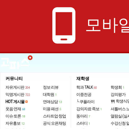
phone_android
모바일
커뮤니티
재학생
자유게시판
정보·리뷰
학과 TALK
학생회
204
60
1
익명게시판
대학원
이중전공
강의평가
722
1
학생식
HOT 게시물
연애상담
└ 쿠플라이
restaurant
13
웃음·연재
미용·패션
강의자료·족보
셔틀버스 
68
5
1
이슈·토론
스타트업·창업
동아리
열람실 (실
18
7
자유홍보
공식 오픈채팅
스터디
수강신청 
12
1