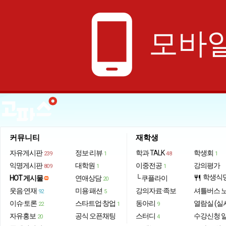
phone_android
모바일
커뮤니티
재학생
자유게시판
정보·리뷰
학과 TALK
학생회
239
1
48
1
익명게시판
대학원
이중전공
강의평가
809
1
1
학생식
HOT 게시물
연애상담
└ 쿠플라이
restaurant
20
웃음·연재
미용·패션
강의자료·족보
셔틀버스 
92
5
이슈·토론
스타트업·창업
동아리
열람실 (실
22
1
9
자유홍보
공식 오픈채팅
스터디
수강신청 
20
4