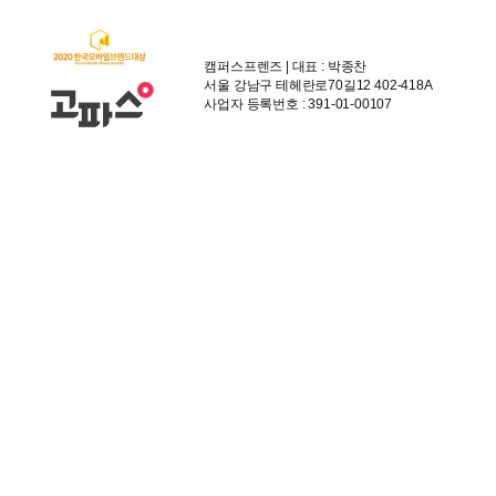
캠퍼스프렌즈 | 대표 : 박종찬
서울 강남구 테헤란로70길12 402-418A
사업자 등록번호 : 391-01-00107