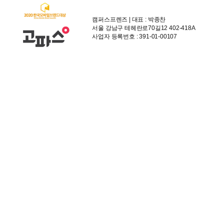
캠퍼스프렌즈 | 대표 : 박종찬
서울 강남구 테헤란로70길12 402-418A
사업자 등록번호 : 391-01-00107