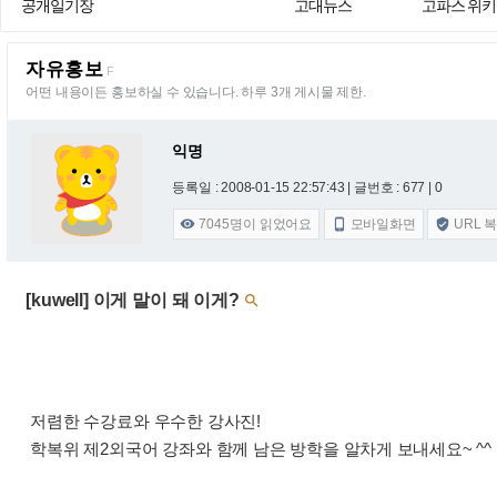
공개일기장
고대뉴스
고파스 위키
자유홍보
F
어떤 내용이든 홍보하실 수 있습니다. 하루 3개 게시물 제한.
익명
등록일 : 2008-01-15 22:57:43
| 글번호 : 677 | 0
7045
명이 읽었어요
모바일화면
URL 



[kuwell] 이게 말이 돼 이게?

저렴한 수강료와 우수한 강사진!
학복위 제2외국어 강좌와 함께 남은 방학을 알차게 보내세요~ ^^