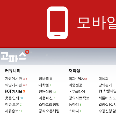
phone_android
모바일
커뮤니티
재학생
자유게시판
정보·리뷰
학과 TALK
학생회
233
63
1
익명게시판
대학원
이중전공
강의평가
747
1
학생식
HOT 게시물
연애상담
└ 쿠플라이
restaurant
13
웃음·연재
미용·패션
강의자료·족보
셔틀버스 
58
7
이슈·토론
스타트업·창업
동아리
열람실 (실
21
8
자유홍보
공식 오픈채팅
스터디
수강신청 
11
1