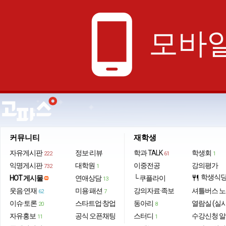
phone_android
모바일
커뮤니티
재학생
자유게시판
정보·리뷰
학과 TALK
학생회
222
61
1
익명게시판
대학원
이중전공
강의평가
732
1
학생식
HOT 게시물
연애상담
└ 쿠플라이
restaurant
13
웃음·연재
미용·패션
강의자료·족보
셔틀버스 
62
7
이슈·토론
스타트업·창업
동아리
열람실 (실
20
8
자유홍보
공식 오픈채팅
스터디
수강신청 
11
1