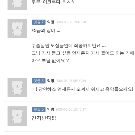
쿠쿠, 이크루다 ㅎㅅㅎ
:
댓글
2
익명
2008-03-02 19:48:58
+9급의 장비....
수습실원 모집글인데 죄송하지만요 ....
그냥 가서 듣고 싶음 언제든지 가서 들어도 되는 거에
아무 부담 없이요 ?
:
댓글
4
익명
2008-03-07 08:09:34
네! 당연하죠 언제든지 오셔서 쉬시고 음악들으세요!
댓글
5
익명
2008-03-18 13:43:37
간지난다!!!
: