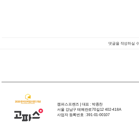
댓글을 작성하실 수
캠퍼스프렌즈 | 대표 : 박종찬
서울 강남구 테헤란로70길12 402-418A
사업자 등록번호 : 391-01-00107