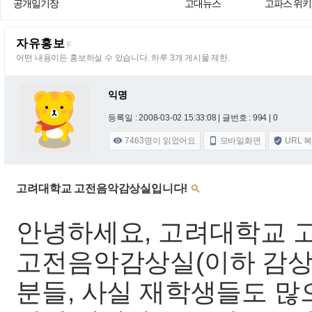
공개일기장
고대뉴스
고파스 위키
자유홍보
F
어떤 내용이든 홍보하실 수 있습니다. 하루 3개 게시물 제한.
익명
등록일 : 2008-03-02 15:33:08
| 글번호 : 994 | 0
7463
명이 읽었어요
모바일화면
URL 



고려대학교 고전음악감상실입니다!

안녕하세요, 고려대학교 
고전음악감상실(이하 감상
분들, 사실 재학생들도 