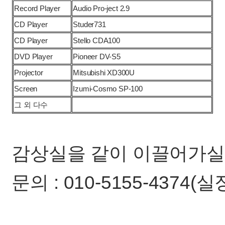
Record Player
Audio Pro-ject 2.9
CD Player
Studer731
CD Player
Stello CDA100
DVD Player
Pioneer DV-S5
Projector
Mitsubishi XD300U
Screen
Izumi-Cosmo SP-100
그 외 다수
감상실을 같이 이끌어가실
문의 : 010-5155-4374(실