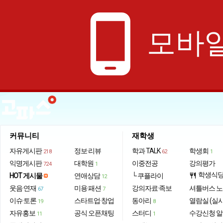
phone_android
모바일
커뮤니티
재학생
자유게시판
정보·리뷰
학과 TALK
학생회
218
62
1
익명게시판
대학원
이중전공
강의평가
724
1
학생식
HOT 게시물
연애상담
└ 쿠플라이
restaurant
12
웃음·연재
미용·패션
강의자료·족보
셔틀버스 
67
7
이슈·토론
스타트업·창업
동아리
열람실 (실
19
8
자유홍보
공식 오픈채팅
스터디
수강신청 
11
1