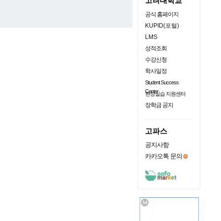
고려대학교
공식 홈페이지
KUPID(포털)
LMS
성적조회
수강신청
학사일정
Student Success
Center
현장실습 지원센터
장학금 공지
고파스
공지사항
카카오톡 문의