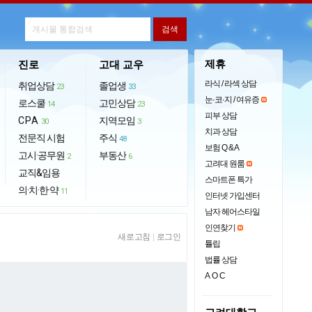
제휴
진로
고대 교우
라식 / 라섹 상담
취업상담
졸업생
23
33
눈·코·지 / 여유증
로스쿨
고민상담
14
23
피부 상담
CPA
지역모임
30
3
치과 상담
전문직 시험
주식
48
보험 Q & A
고시·공무원
부동산
2
6
고려대 원룸
교직&임용
스마트폰 특가
의·치·한·약
11
인터넷 가입센터
남자 헤어스타일
인연찾기
새로고침
|
로그인
튤립
법률 상담
AOC