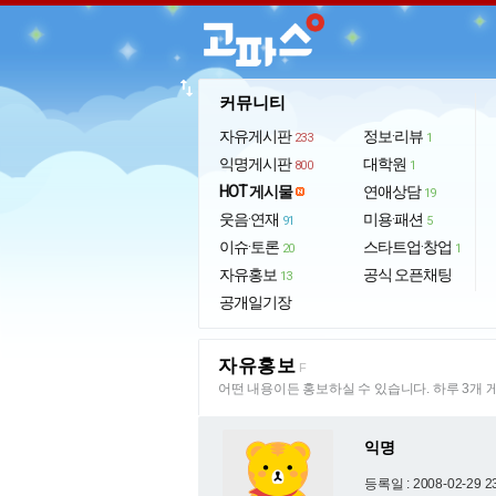
import_export
커뮤니티
자유게시판
정보·리뷰
233
1
익명게시판
대학원
800
1
HOT 게시물
연애상담
19
웃음·연재
미용·패션
91
5
이슈·토론
스타트업·창업
20
1
자유홍보
공식 오픈채팅
13
공개일기장
자유홍보
F
어떤 내용이든 홍보하실 수 있습니다. 하루 3개 
익명
등록일 : 2008-02-29 2