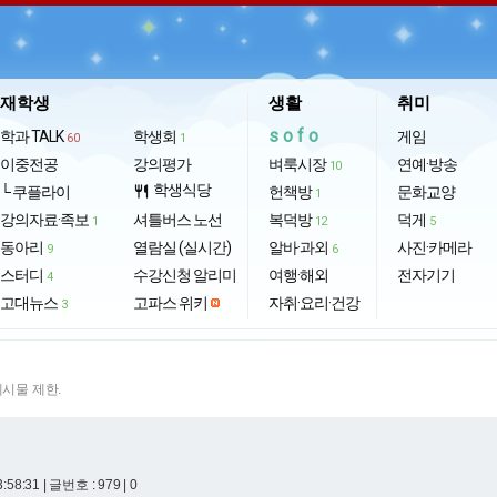
재학생
생활
취미
sofo
학과 TALK
학생회
게임
60
1
이중전공
강의평가
벼룩시장
연예·방송
10
학생식당
└ 쿠플라이
restaurant
헌책방
문화교양
1
강의자료·족보
셔틀버스 노선
복덕방
덕게
1
12
5
동아리
열람실 (실시간)
알바·과외
사진·카메라
9
6
스터디
수강신청 알리미
여행·해외
전자기기
4
고대뉴스
고파스 위키
자취·요리·건강
3
게시물 제한.
3:58:31
| 글번호 : 979 | 0