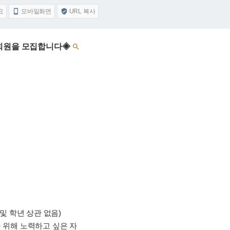
요
모바일화면
URL 복사


입회원을 모집합니다◈

 및 학년 상관 없음)
를 위해 노력하고 싶은 자