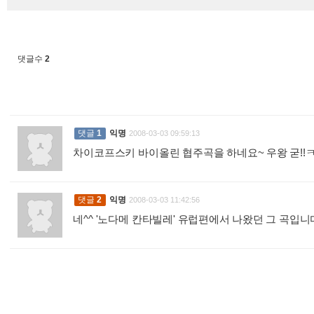
댓글수
2
댓글
1
익명
2008-03-03 09:59:13
차이코프스키 바이올린 협주곡을 하네요~ 우왕 굳!!
댓글
2
익명
2008-03-03 11:42:56
네^^ '노다메 칸타빌레' 유럽편에서 나왔던 그 곡입