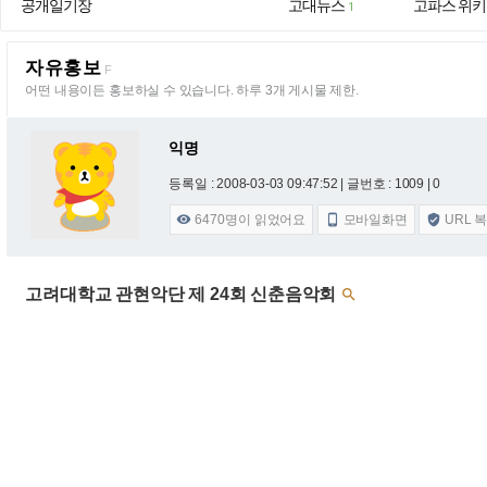
공개일기장
고대뉴스
고파스 위키
1
자유홍보
F
어떤 내용이든 홍보하실 수 있습니다. 하루 3개 게시물 제한.
익명
등록일 : 2008-03-03 09:47:52
| 글번호 : 1009 | 0
6470
명이 읽었어요
모바일화면
URL 



고려대학교 관현악단 제 24회 신춘음악회
