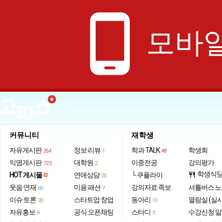
phone_android
모바일
커뮤니티
재학생
자유게시판
정보·리뷰
학과 TALK
학생회
264
1
48
익명게시판
대학원
이중전공
강의평가
723
2
학생식
HOT 게시물
연애상담
└ 쿠플라이
restaurant
20
웃음·연재
미용·패션
강의자료·족보
셔틀버스 
60
7
이슈·토론
스타트업·창업
동아리
열람실 (실
20
10
자유홍보
공식 오픈채팅
스터디
수강신청 
8
3