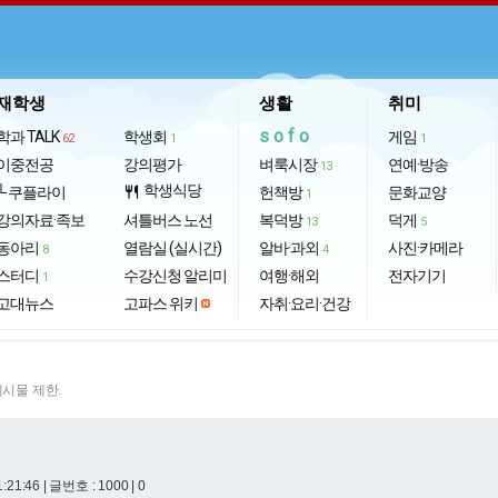
재학생
생활
취미
sofo
학과 TALK
학생회
게임
62
1
1
이중전공
강의평가
벼룩시장
연예·방송
13
학생식당
└ 쿠플라이
restaurant
헌책방
문화교양
1
강의자료·족보
셔틀버스 노선
복덕방
덕게
13
5
동아리
열람실 (실시간)
알바·과외
사진·카메라
8
4
스터디
수강신청 알리미
여행·해외
전자기기
1
고대뉴스
고파스 위키
자취·요리·건강
게시물 제한.
1:21:46
| 글번호 : 1000 | 0