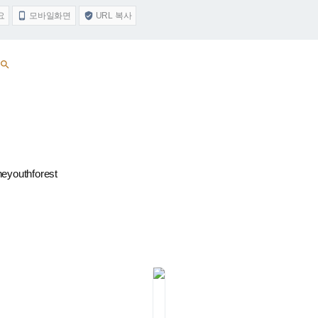
요
모바일화면
URL 복사



heyouthforest