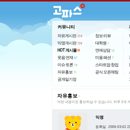
import_export
커뮤니티
자유게시판
정보·리뷰
218
익명게시판
대학원
724
1
HOT 게시물
연애상담
12
웃음·연재
미용·패션
67
7
이슈·토론
스타트업·창업
19
자유홍보
공식 오픈채팅
11
공개일기장
자유홍보
F
어떤 내용이든 홍보하실 수 있습니다. 하루 3개 
익명
등록일 : 2008-03-02 2