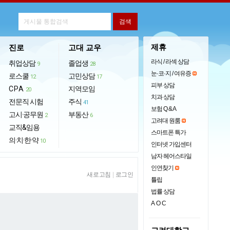
제휴
진로
고대 교우
라식 / 라섹 상담
취업상담
졸업생
9
28
눈·코·지 / 여유증
로스쿨
고민상담
12
17
피부 상담
CPA
지역모임
20
치과 상담
전문직 시험
주식
41
보험 Q & A
고시·공무원
부동산
2
6
고려대 원룸
교직&임용
스마트폰 특가
의·치·한·약
10
인터넷 가입센터
남자 헤어스타일
인연찾기
새로고침
|
로그인
튤립
법률 상담
AOC