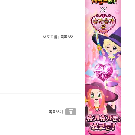
새로고침
목록보기
|

목록보기