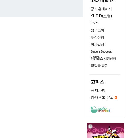
고려대학교
공식 홈페이지
KUPID(포털)
LMS
성적조회
수강신청
학사일정
Student Success
Center
현장실습 지원센터
장학금 공지
고파스
공지사항
카카오톡 문의