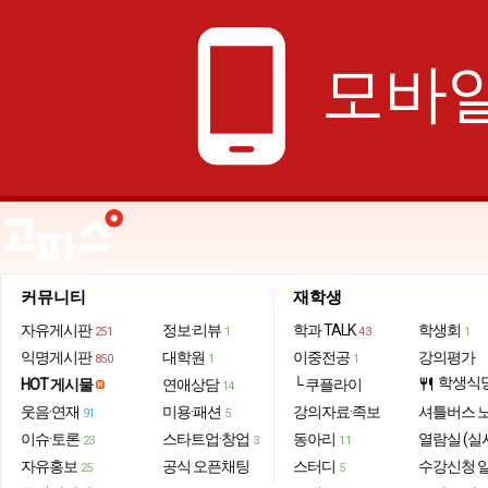
phone_android
모바일
커뮤니티
재학생
자유게시판
정보·리뷰
학과 TALK
학생회
251
1
43
1
익명게시판
대학원
이중전공
강의평가
850
1
1
학생식
HOT 게시물
연애상담
└ 쿠플라이
restaurant
14
웃음·연재
미용·패션
강의자료·족보
셔틀버스 
91
5
이슈·토론
스타트업·창업
동아리
열람실 (실
23
3
11
자유홍보
공식 오픈채팅
스터디
수강신청 
25
5