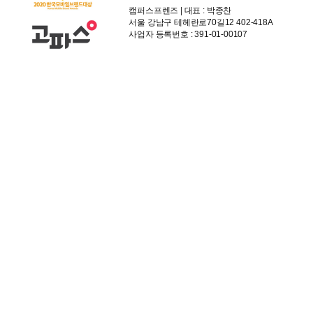
캠퍼스프렌즈 | 대표 : 박종찬
서울 강남구 테헤란로70길12 402-418A
사업자 등록번호 : 391-01-00107