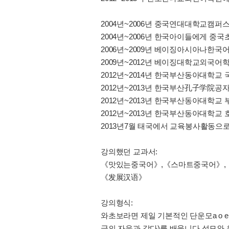
2004년~2006년 중국연대대학교캠
2004년~2006년 한국아이들에게 중
2006년~2009년 베이징아시아나한국
2009년~2012년 베이징대학교외국어
2012년~2014년 한국부산동아대학
2012년~2013년 한국부산孔子学
2012년~2013년 한국부산동아대학
2012년~2013년 한국부산동아대학
2013년7월 태국에서 교육봉사활동으
강의했던 교과서:
《맛있는중국어》,《스마트중국어》,《
《发展汉语》
강의형식:
와초보라면 제일 기본적인 단운모a o e i u(한
글의 자음과 같다)를 배웁니다.성모와