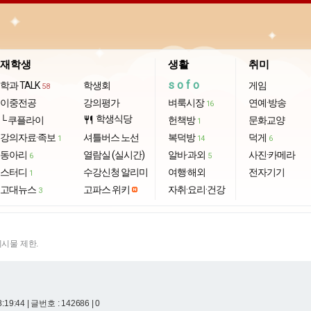
재학생
생활
취미
sofo
학과 TALK
학생회
게임
58
이중전공
강의평가
벼룩시장
연예·방송
16
학생식당
└ 쿠플라이
restaurant
헌책방
문화교양
1
강의자료·족보
셔틀버스 노선
복덕방
덕게
1
14
6
동아리
열람실 (실시간)
알바·과외
사진·카메라
6
5
스터디
수강신청 알리미
여행·해외
전자기기
1
고대뉴스
고파스 위키
자취·요리·건강
3
게시물 제한.
8:19:44
| 글번호 : 142686 | 0