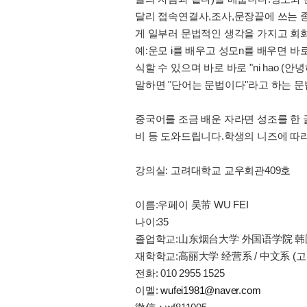
달리 접속연결사,조사,문장끝에 쓰는 
게 일부러 문법적인 생각을 가지고 회
예:운모 i를 배우고 성모n를 배우면 바로"
식할 수 있으며 바로 바로 "ni hao
말하면 "단어는 문법이다"라고 하는 문
중국어를 조금 배운 자라면 성조를 한
비 등 도와드립니다.학생의 니즈에 따라
강의실: 고려대학교 교우회관409호
이름:우페이 吴芾 WU FEI
나이:35
졸업학교:山东烟台大学 外国语学院 韩
재학학교:高丽大学 经营系 / 中文系 
전화: 010 2955 1525
이멜:
wufei1981@naver.com