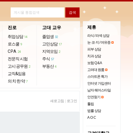
제휴
진로
고대 교우
라식 / 라섹 상담
취업상담
졸업생
14
32
눈·코·지 / 여유증
로스쿨
고민상담
9
17
피부 상담
CPA
지역모임
24
2
치과 상담
전문직 시험
주식
57
보험 Q & A
고시·공무원
부동산
2
4
고려대 원룸
교직&임용
스마트폰 특가
의·치·한·약
7
인터넷 가입센터
남자 헤어스타일
인연찾기
새로고침
|
로그인
튤립
법률 상담
AOC