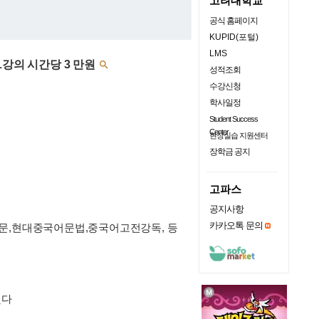
고려대학교
공식 홈페이지
KUPID(포털)
LMS
1강의 시간당 3 만원

성적조회
수강신청
학사일정
Student Success
Center
현장실습 지원센터
장학금 공지
고파스
공지사항
카카오톡 문의
문,현대중국어문법,중국어고전강독, 등
했다