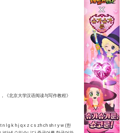
NA》，《北京大学汉语阅读与写作教程》
 q x z c s zh ch sh r y w (한
다 나타낼 수있습니다.중국어를 한국어와