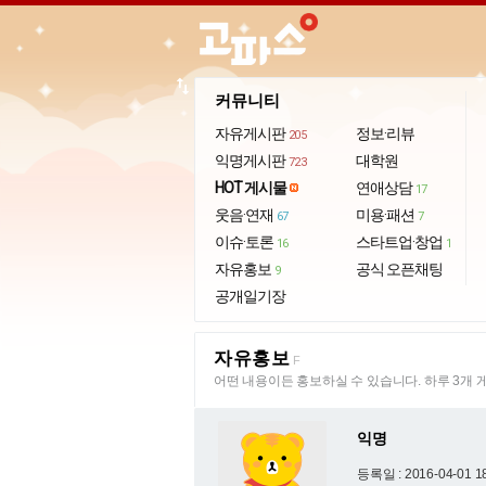
import_export
커뮤니티
자유게시판
정보·리뷰
205
익명게시판
대학원
723
HOT 게시물
연애상담
17
웃음·연재
미용·패션
67
7
이슈·토론
스타트업·창업
16
1
자유홍보
공식 오픈채팅
9
공개일기장
자유홍보
F
어떤 내용이든 홍보하실 수 있습니다. 하루 3개 
익명
등록일 : 2016-04-01 1