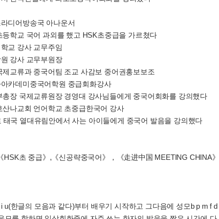
퍼스라디어방송국 아나운서
국초등학교 국어 과외를 했고 HSK초중급을 가르쳤다
어학교 강사 교무주임
학원 강사 교무부원장
교 국제교류과 중국어팀 조교 사감보 중어권홍보보조
院공자아카데미중국어학원 중급회화강사
교 부총장 국제교류원장 경영대 강사님들에게 중국어회화를 강의했다
교 호산나교회 언어학교 초중급한국어 강사
로 태국 열대유림안에서 사는 아이들에게 중국어 발음을 강의했다
HSK초 중급》,《신공략중국어》，《走进中国 MEETING CHI
글의 모음과 같다)부터 배우기 시작하고 그다음에 성모b p m f d t n l g k h j
 운모를 합하면 일상회화중에 자주 쓰는 한자의 발음을 짧은 시간에 