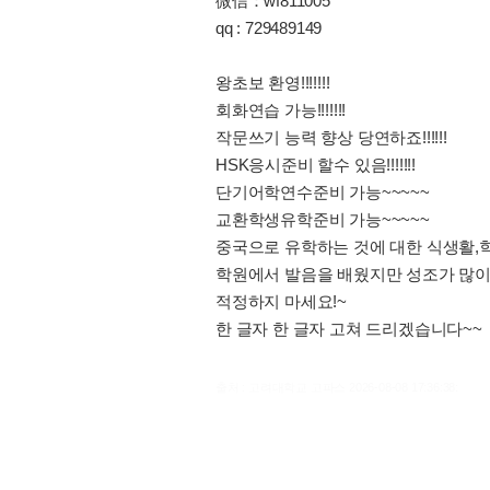
微信：wf811005
qq : 729489149
왕초보 환영!!!!!!!
회화연습 가능!!!!!!!
작문쓰기 능력 향상 당연하죠!!!!!!
HSK응시준비 할수 있음!!!!!!!
단기어학연수준비 가능~~~~~
교환학생유학준비 가능~~~~~
중국으로 유학하는 것에 대한 식생활,학
학원에서 발음을 배웠지만 성조가 많이
적정하지 마세요!~
한 글자 한 글자 고쳐 드리겠습니다~~
출처 : 고려대학교 고파스 2026-08-08 17:36:38: