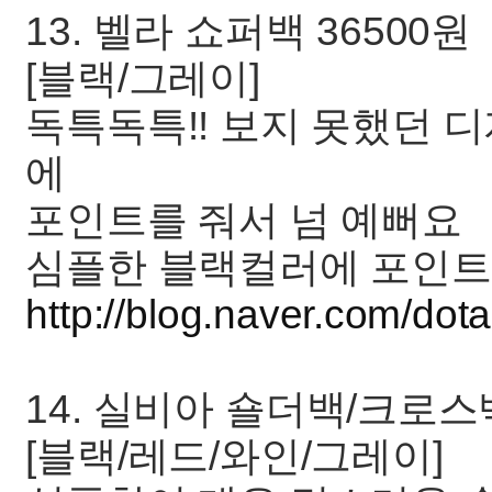
13. 벨라 쇼퍼백 36500원
[블랙/그레이]
독특독특!! 보지 못했던 
에
포인트를 줘서 넘 예뻐요
심플한 블랙컬러에 포인트
http://blog.naver.com/d
14. 실비아 숄더백/크로스백
[블랙/레드/와인/그레이]