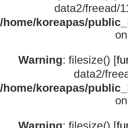
data2/freead
/home/koreapas/public_
on
Warning
: filesize() [
fu
data2/fre
/home/koreapas/public_
on
Warning
: filesize() [
fu