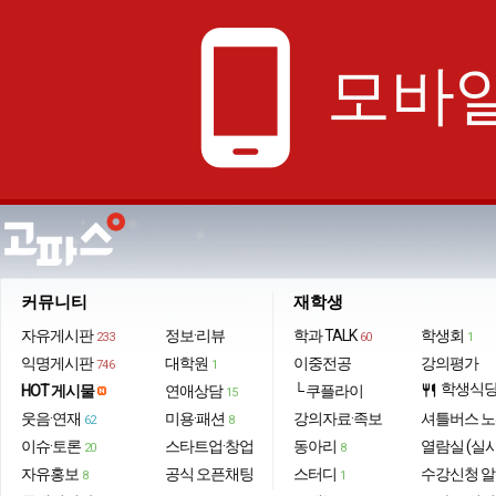
phone_android
모바일
커뮤니티
재학생
자유게시판
정보·리뷰
학과 TALK
학생회
233
60
1
익명게시판
대학원
이중전공
강의평가
746
1
학생식
HOT 게시물
연애상담
└ 쿠플라이
restaurant
15
웃음·연재
미용·패션
강의자료·족보
셔틀버스 
62
8
이슈·토론
스타트업·창업
동아리
열람실 (실
20
8
자유홍보
공식 오픈채팅
스터디
수강신청 
8
1