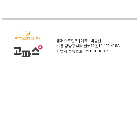
캠퍼스프렌즈 | 대표 : 박종찬
서울 강남구 테헤란로70길12 402-418A
사업자 등록번호 : 391-01-00107