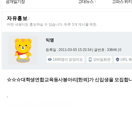
공개일기장
고대뉴스
고파스 위키
1
자유홍보
F
어떤 내용이든 홍보하실 수 있습니다. 하루 3개 게시물 제한.
익명
등록일 : 2011-03-03 15:23:34
| 글번호 : 33846 | 0
1690
명이 읽었어요
모바일화면
URL 



☆☆☆대학생연합교육동사봉아리[한뫼]가 신입생을 모집합니
.
출처 : 고려대학교 고파스 2026-08-09 15:31:59: