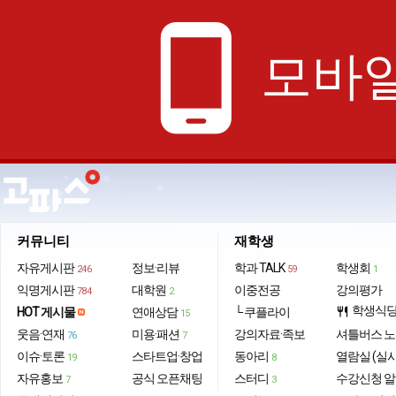
phone_android
모바일
커뮤니티
재학생
자유게시판
정보·리뷰
학과 TALK
학생회
246
59
1
익명게시판
대학원
이중전공
강의평가
784
2
학생식
HOT 게시물
연애상담
└ 쿠플라이
restaurant
15
웃음·연재
미용·패션
강의자료·족보
셔틀버스 
76
7
이슈·토론
스타트업·창업
동아리
열람실 (실
19
8
자유홍보
공식 오픈채팅
스터디
수강신청 
7
3