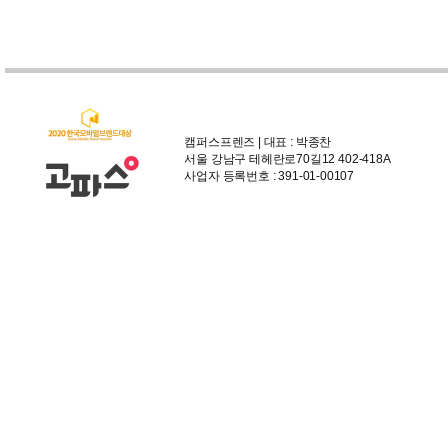
캠퍼스프렌즈 | 대표 : 박종찬
서울 강남구 테헤란로70길12 402-418A
사업자 등록번호 : 391-01-00107