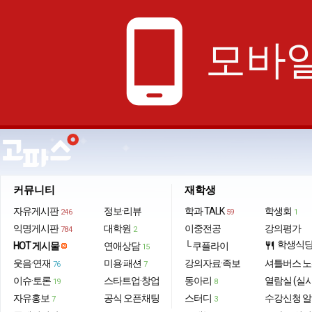
phone_android
모바일
커뮤니티
재학생
자유게시판
정보·리뷰
학과 TALK
학생회
246
59
1
익명게시판
대학원
이중전공
강의평가
784
2
학생식
HOT 게시물
연애상담
└ 쿠플라이
restaurant
15
웃음·연재
미용·패션
강의자료·족보
셔틀버스 
76
7
이슈·토론
스타트업·창업
동아리
열람실 (실
19
8
자유홍보
공식 오픈채팅
스터디
수강신청 
7
3