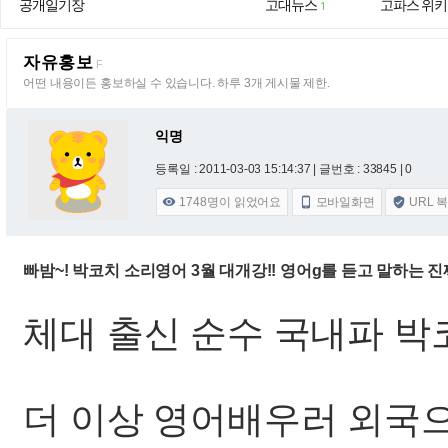
공개일기장
고대뉴스
고파스 위키
1
자유홍보
F
어떤 내용이든 홍보하실 수 있습니다. 하루 3개 게시물 제한.
익명
등록일 : 2011-03-03 15:14:37
| 글번호 : 33845 | 0
1748
명이 읽었어요
모바일화면
URL 



빠밤~! 박코치 소리영어 3월 대개강!! 영어g를 듣고 말하는 진짜
체대 출신 순수 국내파 박
더 이상 영어배우러 외국으