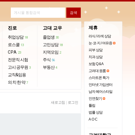
제휴
진로
고대 교우
라식 / 라섹 상담
취업상담
졸업생
18
30
눈·코·지 / 여유증
로스쿨
고민상담
13
18
피부 상담
CPA
지역모임
23
2
치과 상담
전문직 시험
주식
56
보험 Q & A
고시·공무원
부동산
3
4
고려대 원룸
교직&임용
스마트폰 특가
의·치·한·약
7
인터넷 가입센터
남자 헤어스타일
인연찾기
새로고침
|
로그인
튤립
법률 상담
AOC