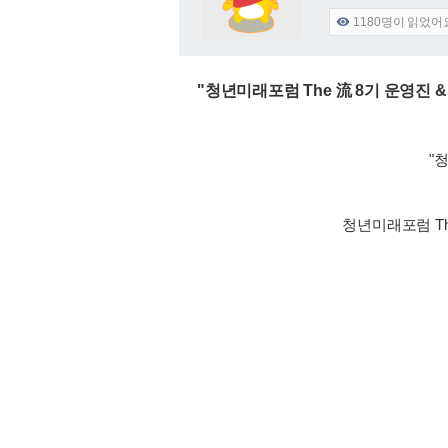
1180
명이 읽었어

"청년미래포럼 The 流 8기 운영진 & N
"청
청년미래포럼 Th