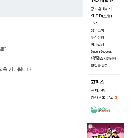
고려대학교
공식 홈페이지
KUPID(포털)
LMS
성적조회
수강신청
학사일정
!!"
Student Success
Center
현장실습 지원센터
장학금 공지
선택을 기다립니다.
고파스
공지사항
카카오톡 문의