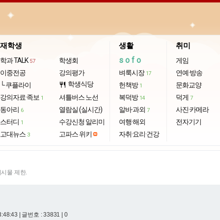
재학생
생활
취미
sofo
학과 TALK
학생회
게임
57
이중전공
강의평가
벼룩시장
연예·방송
17
학생식당
└ 쿠플라이
restaurant
헌책방
문화교양
1
강의자료·족보
셔틀버스 노선
복덕방
덕게
1
14
7
동아리
열람실 (실시간)
알바·과외
사진·카메라
6
7
스터디
수강신청 알리미
여행·해외
전자기기
1
고대뉴스
고파스 위키
자취·요리·건강
3
게시물 제한.
3:48:43
| 글번호 : 33831 | 0