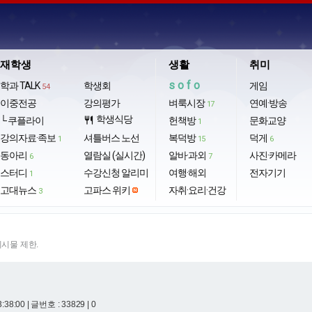
재학생
생활
취미
sofo
학과 TALK
학생회
게임
54
이중전공
강의평가
벼룩시장
연예·방송
17
학생식당
└ 쿠플라이
restaurant
헌책방
문화교양
1
강의자료·족보
셔틀버스 노선
복덕방
덕게
1
15
6
동아리
열람실 (실시간)
알바·과외
사진·카메라
6
7
스터디
수강신청 알리미
여행·해외
전자기기
1
고대뉴스
고파스 위키
자취·요리·건강
3
게시물 제한.
3:38:00
| 글번호 : 33829 | 0