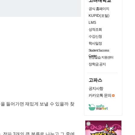
고려대학교
공식 홈페이지
KUPID(포털)
LMS
성적조회
수강신청
학사일정
Student Success
Center
현장실습 지원센터
장학금 공지
고파스
공지사항
카카오톡 문의
을 들어가면 재밌게 보낼 수 있을까 찾
 전파 3개의 큰 분류로 나누고 그 중에