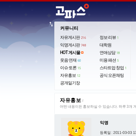
import_export
커뮤니티
자유게시판
정보·리뷰
216
1
익명게시판
대학원
748
HOT 게시물
연애상담
18
웃음·연재
미용·패션
60
5
이슈·토론
스타트업·창업
15
1
자유홍보
공식 오픈채팅
12
공개일기장
자유홍보
F
어떤 내용이든 홍보하실 수 있습니다. 하루 3개 
익명
등록일 : 2011-03-03 1