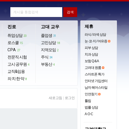
제휴
진로
고대 교우
라식 / 라섹 상담
취업상담
졸업생
20
31
눈·코·지 / 여유증
로스쿨
고민상담
15
18
피부 상담
CPA
지역모임
27
2
치과 상담
전문직 시험
주식
34
보험 Q & A
고시·공무원
부동산
4
4
고려대 원룸
교직&임용
스마트폰 특가
의·치·한·약
8
인터넷 가입센터
남자 헤어스타일
인연찾기
새로고침
|
로그인
튤립
법률 상담
AOC