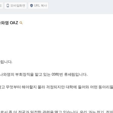
요
모바일화면
URL 복사


와영 OAZ

립니다.
와영의 부회장직을 맡고 있는 09학번 류세림입니다.
많고 무엇부터 해야할지 몰라 걱정되지만 대학에 들어와 어떤 동아리들
 좀 더 전공과 밀접한 관련을 맺고 있습니다. 우리 과는 전기, 전자,