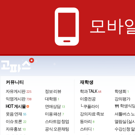
phone_android
모바일
커뮤니티
재학생
자유게시판
정보·리뷰
학과 TALK
학생회
225
64
1
익명게시판
대학원
이중전공
강의평가
738
1
학생식
HOT 게시물
연애상담
└ 쿠플라이
restaurant
13
웃음·연재
미용·패션
강의자료·족보
셔틀버스 
55
7
이슈·토론
스타트업·창업
동아리
열람실 (실
22
8
자유홍보
공식 오픈채팅
스터디
수강신청 
10
1