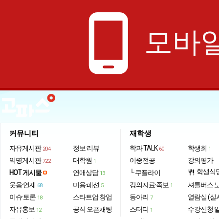
phone_android
모바일
커뮤니티
재학생
자유게시판
정보·리뷰
학과 TALK
학생회
204
60
1
익명게시판
대학원
이중전공
강의평가
722
1
학생식
HOT 게시물
연애상담
└ 쿠플라이
restaurant
13
웃음·연재
미용·패션
강의자료·족보
셔틀버스 
68
5
1
이슈·토론
스타트업·창업
동아리
열람실 (실
18
7
자유홍보
공식 오픈채팅
스터디
수강신청 
12
1