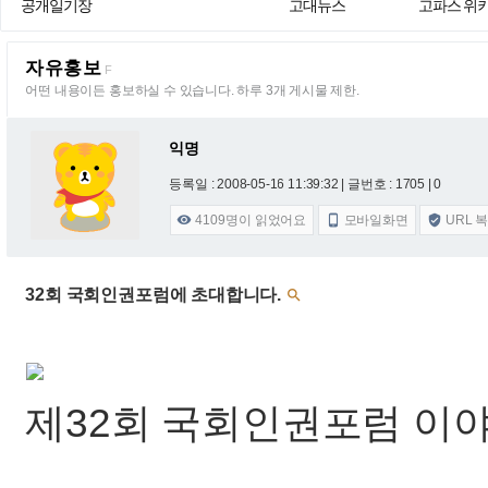
공개일기장
고대뉴스
고파스 위
자유홍보
F
어떤 내용이든 홍보하실 수 있습니다. 하루 3개 게시물 제한.
익명
등록일 : 2008-05-16 11:39:32
| 글번호 : 1705 | 0
4109
명이 읽었어요
모바일화면
URL 



32회 국회인권포럼에 초대합니다.

제32회 국회인권포럼 이