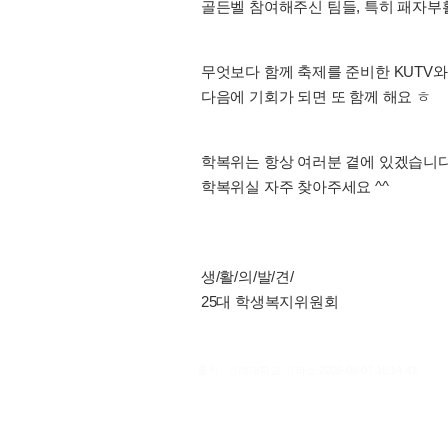
골든벨 참여해주신 팀들, 특히 패자부
무엇보다 함께 축제를 준비한 KUTV와
다음에 기회가 되면 또 함께 해요 ㅎ
학복위는 항상 여러분 곁에 있겠습니다
학복위실 자주 찾아주세요 ^^
생/활/의/발/견/
25대 학생복지위원회
출처 : 고려대학교 고파스 2026-08-07 16:14:43: