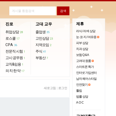
제휴
진로
고대 교우
라식 / 라섹 상담
취업상담
졸업생
28
35
눈·코·지 / 여유증
로스쿨
고민상담
17
23
피부 상담
CPA
지역모임
36
2
치과 상담
전문직 시험
주식
1
41
보험 Q & A
고시·공무원
부동산
1
7
고려대 원룸
교직&임용
1
스마트폰 특가
의·치·한·약
17
인터넷 가입센터
남자 헤어스타일
인연찾기
새로고침
|
로그인
튤립
법률 상담
AOC