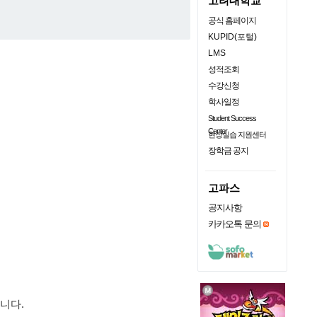
고려대학교
공식 홈페이지
KUPID(포털)
LMS
성적조회
수강신청
학사일정
Student Success
Center
현장실습 지원센터
장학금 공지
고파스
공지사항
카카오톡 문의
니다.