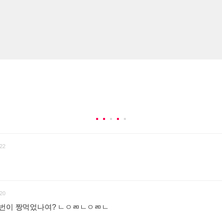
22
20
1번이 짱먹었나여? ㄴㅇㄻㄴㅇㄻㄴ
: