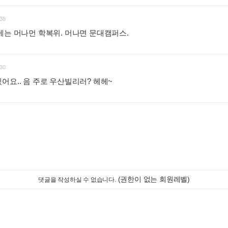
38
게는 머나먼 학복위. 머나면 문대캠퍼스.
:
30
어요.. 음 주로 우산빌리러? 헤헤~
:
(권한이 없는 회원레벨)
댓글을 작성하실 수 없습니다.