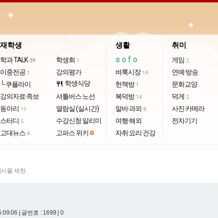
재학생
생활
취미
sofo
학과 TALK
학생회
게임
39
1
2
이중전공
강의평가
벼룩시장
연예·방송
1
14
학생식당
└ 쿠플라이
restaurant
헌책방
문화교양
1
강의자료·족보
셔틀버스 노선
복덕방
덕게
14
2
동아리
열람실 (실시간)
알바·과외
사진·카메라
11
8
스터디
수강신청 알리미
여행·해외
전자기기
5
고대뉴스
고파스 위키
자취·요리·건강
4
게시물 제한.
5:09:06
| 글번호 : 1699 | 0