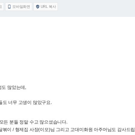
요
모바일화면
URL 복사


정도 많았는데,
들도 너무 고생이 많았구요.
모든 분들 정말 수고 많으셨습니다.
달볶이 / 형제집 사장(이모)님 그리고 고대미화원 아주머님도 감사드립