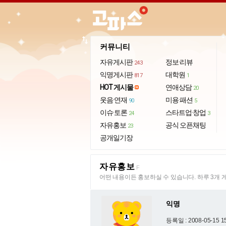
import_export
커뮤니티
자유게시판
정보·리뷰
243
익명게시판
대학원
817
1
HOT 게시물
연애상담
20
웃음·연재
미용·패션
90
5
이슈·토론
스타트업·창업
24
3
자유홍보
공식 오픈채팅
23
공개일기장
자유홍보
F
어떤 내용이든 홍보하실 수 있습니다. 하루 3개 
익명
등록일 : 2008-05-15 1