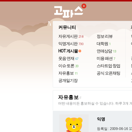
import_export
커뮤니티
자유게시판
정보·리뷰
218
익명게시판
대학원
730
1
HOT 게시물
연애상담
13
웃음·연재
미용·패션
67
7
이슈·토론
스타트업·창업
20
자유홍보
공식 오픈채팅
11
공개일기장
자유홍보
F
어떤 내용이든 홍보하실 수 있습니다. 하루 3개 
익명
등록일 : 2009-06-16 1