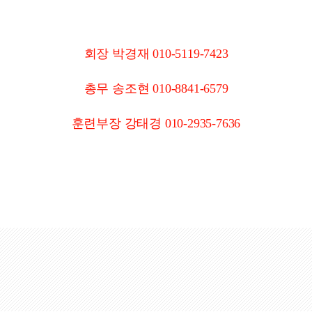
회장 박경재 010-5119-7423
총무 송조현 010-8841-6579
훈련부장 강태경 010-2935-7636