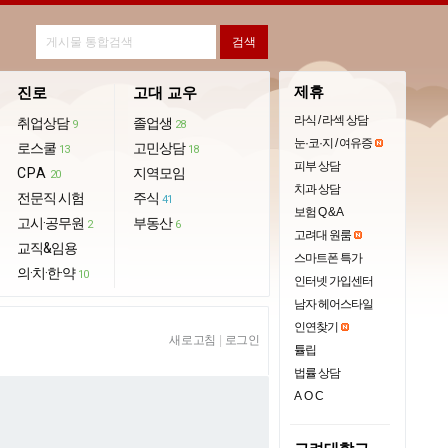
제휴
진로
고대 교우
라식 / 라섹 상담
취업상담
졸업생
9
28
눈·코·지 / 여유증
로스쿨
고민상담
13
18
피부 상담
CPA
지역모임
20
치과 상담
전문직 시험
주식
41
보험 Q & A
고시·공무원
부동산
2
6
고려대 원룸
교직&임용
스마트폰 특가
의·치·한·약
10
인터넷 가입센터
남자 헤어스타일
인연찾기
새로고침
|
로그인
튤립
법률 상담
AOC