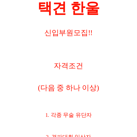
택견 한울
신입부원모집!!
자격조건
(다음 중 하나 이상)
1. 각종 무술 유단자