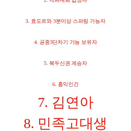
2. 격파대회 입상자
3. 효도르와 3분이상 스파링 가능자
4. 공중3단차기 기능 보유자
5. 북두신권 계승자
6. 홍익인간
7. 김연아
8. 민족고대생