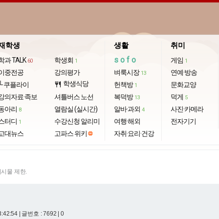
재학생
생활
취미
sofo
학과 TALK
학생회
게임
60
1
1
이중전공
강의평가
벼룩시장
연예·방송
13
학생식당
└ 쿠플라이
restaurant
헌책방
문화교양
1
강의자료·족보
셔틀버스 노선
복덕방
덕게
13
5
동아리
열람실 (실시간)
알바·과외
사진·카메라
8
4
스터디
수강신청 알리미
여행·해외
전자기기
1
고대뉴스
고파스 위키
자취·요리·건강
게시물 제한.
3:42:54
| 글번호 : 7692 | 0