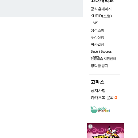
고려대학교
공식 홈페이지
KUPID(포털)
LMS
성적조회
수강신청
학사일정
Student Success
Center
현장실습 지원센터
장학금 공지
고파스
공지사항
카카오톡 문의