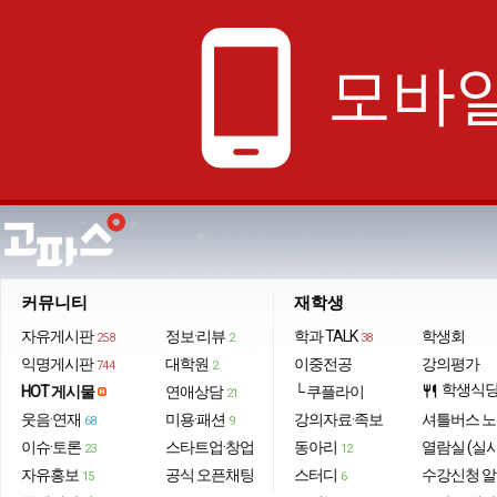
phone_android
모바일
커뮤니티
재학생
자유게시판
정보·리뷰
학과 TALK
학생회
258
2
38
익명게시판
대학원
이중전공
강의평가
744
2
학생식
HOT 게시물
연애상담
└ 쿠플라이
restaurant
21
웃음·연재
미용·패션
강의자료·족보
셔틀버스 
68
9
이슈·토론
스타트업·창업
동아리
열람실 (실
23
12
자유홍보
공식 오픈채팅
스터디
수강신청 
15
6