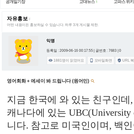
공개일기장
고대뉴스
고파스 위키
1
자유홍보
F
어떤 내용이든 홍보하실 수 있습니다. 하루 3개 게시물 제한.
익명
등록일 : 2009-06-16 00:17:55
| 글번호 : 7683 | 0
1881
명이 읽었어요
모바일화면
URL 



영어회화 + 에세이 봐 드립니다 (원어민)

지금 한국에 와 있는 친구인데
,
캐나다에 있는
UBC(University 
니다
.
참고로 미국인이며
,
백인