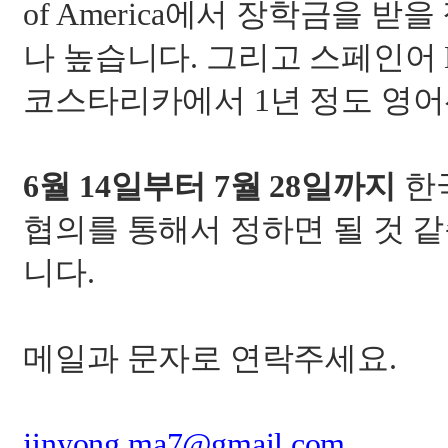
of America
에서 장학금을 받을
나 높습니다
.
그리고 스페인어
코스타리카에서
1
년 정도 영
6
월
14
일부터
7
월
28
일까지
한
협의를 통해서 정하면 될 것 
니다
.
메일과 문자로 연락주세요
.
jinyong.ma7@gmail.com