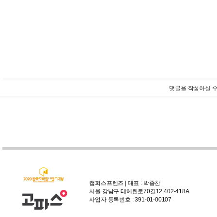
댓글을 작성하실 수
캠퍼스프렌즈 | 대표 : 박종찬
서울 강남구 테헤란로70길12 402-418A
사업자 등록번호 : 391-01-00107