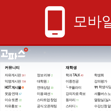
phone_android
모바일
커뮤니티
재학생
자유게시판
정보·리뷰
학과 TALK
학생회
261
2
40
익명게시판
대학원
이중전공
강의평가
738
2
학생식
HOT 게시물
연애상담
└ 쿠플라이
restaurant
20
웃음·연재
미용·패션
강의자료·족보
셔틀버스 
67
9
이슈·토론
스타트업·창업
동아리
열람실 (실
22
11
자유홍보
공식 오픈채팅
스터디
수강신청 
14
6