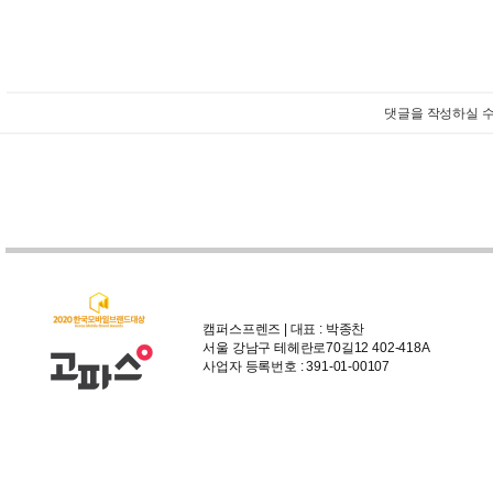
댓글을 작성하실 수
캠퍼스프렌즈 | 대표 : 박종찬
서울 강남구 테헤란로70길12 402-418A
사업자 등록번호 : 391-01-00107