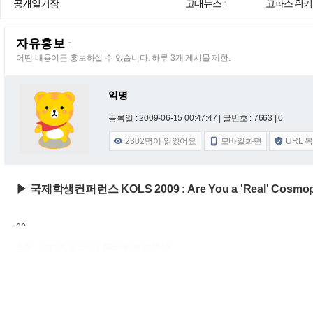
공개일기장
고대뉴스
고파스 위키
1
자유홍보
F
어떤 내용이든 홍보하실 수 있습니다. 하루 3개 게시물 제한.
익명
등록일 : 2009-06-15 00:47:47
| 글번호 : 7663 | 0
2302
명이 읽었어요
모바일화면
URL 



▶ 국제학생컨퍼런스 KOLS 2009 : Are You a 'Real' Cos
^^
출처 : 고려대학교 고파스 2026-08-09 18:39:19: