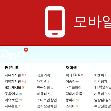
phone_android
모바일
커뮤니티
재학생
자유게시판
정보·리뷰
학과 TALK
학생회
262
45
1
익명게시판
대학원
이중전공
강의평가
742
2
학생식
HOT 게시물
연애상담
└ 쿠플라이
restaurant
22
웃음·연재
미용·패션
강의자료·족보
셔틀버스 
60
7
이슈·토론
스타트업·창업
동아리
열람실 (실
19
10
자유홍보
공식 오픈채팅
스터디
수강신청 
7
3