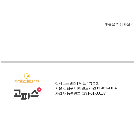
댓글을 작성하실 수
캠퍼스프렌즈 | 대표 : 박종찬
서울 강남구 테헤란로70길12 402-418A
사업자 등록번호 : 391-01-00107