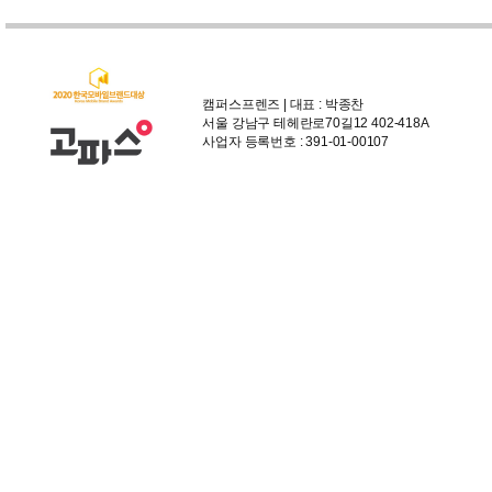
캠퍼스프렌즈 | 대표 : 박종찬
서울 강남구 테헤란로70길12 402-418A
사업자 등록번호 : 391-01-00107