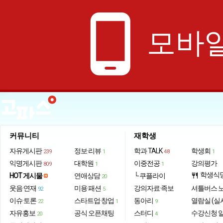
phone_android
모바일
커뮤니티
재학생
자유게시판
정보·리뷰
학과 TALK
학생회
239
1
48
1
익명게시판
대학원
이중전공
강의평가
809
1
1
학생식
HOT 게시물
연애상담
└ 쿠플라이
restaurant
20
웃음·연재
미용·패션
강의자료·족보
셔틀버스 
92
5
이슈·토론
스타트업·창업
동아리
열람실 (실
22
1
9
자유홍보
공식 오픈채팅
스터디
수강신청 
20
4