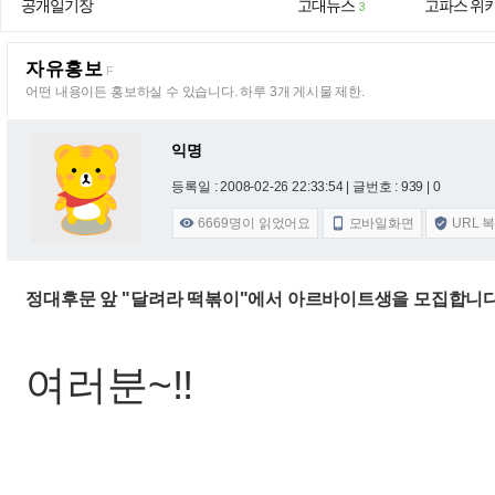
공개일기장
고대뉴스
고파스 위
3
자유홍보
F
어떤 내용이든 홍보하실 수 있습니다. 하루 3개 게시물 제한.
익명
등록일 : 2008-02-26 22:33:54
| 글번호 : 939 | 0
6669
명이 읽었어요
모바일화면
URL 



정대후문 앞 "달려라 떡볶이"에서 아르바이트생을 모집합니다.
여러분~!!