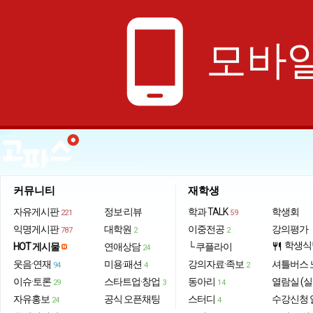
phone_android
모바일
커뮤니티
재학생
자유게시판
정보·리뷰
학과 TALK
학생회
221
59
익명게시판
대학원
이중전공
강의평가
787
2
2
학생식
HOT 게시물
연애상담
└ 쿠플라이
restaurant
24
웃음·연재
미용·패션
강의자료·족보
셔틀버스 
94
4
2
이슈·토론
스타트업·창업
동아리
열람실 (실
29
3
14
자유홍보
공식 오픈채팅
스터디
수강신청 
24
4