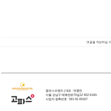
댓글을 작성하실 수
캠퍼스프렌즈 | 대표 : 박종찬
서울 강남구 테헤란로70길12 402-418A
사업자 등록번호 : 391-01-00107