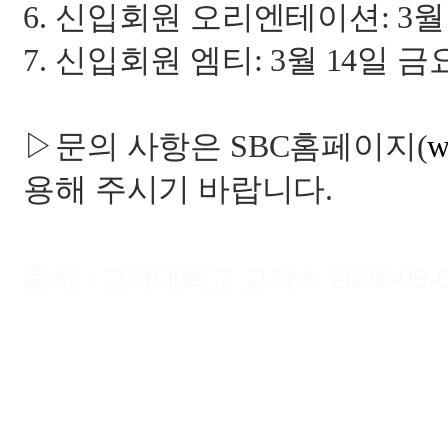
6.
신입회원 오리엔테이션
: 3
월
7.
신입회원 엠티
: 3
월
14
일 금
▷문의 사항은
SBC
홈페이지
(
w
용해 주시기 바랍니다
.
출처 : 고려대학교 고파스 2026-08-06 