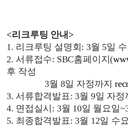
<
리크루팅 안내
>
1.
리크루팅 설명회
: 3
월
5
일 
2.
서류접수
: SBC
홈페이지
(
www
후 작성
3
월
8
일 자정까지
rec
3.
서류합격발표
: 3
월
9
일 자정
4.
면접실시
: 3
월
10
일 월요일
~
5.
최종합격발표
: 3
월
12
일 수