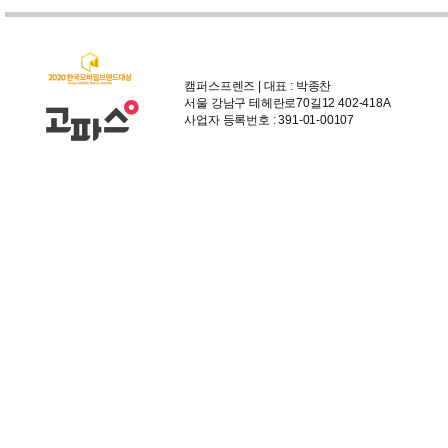
캠퍼스프렌즈 | 대표 : 박종찬
서울 강남구 테헤란로70길12 402-418A
사업자 등록번호 : 391-01-00107