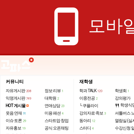
phone_android
모바일
커뮤니티
재학생
자유게시판
정보·리뷰
학과 TALK
학생회
208
1
120
1
익명게시판
대학원
이중전공
강의평가
749
2
2
학생식
HOT 게시물
연애상담
└ 쿠플라이
restaurant
23
웃음·연재
미용·패션
강의자료·족보
셔틀버스 
91
4
3
이슈·토론
스타트업·창업
동아리
열람실 (실
29
12
자유홍보
공식 오픈채팅
스터디
수강신청 
19
4