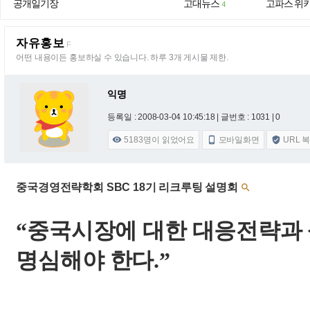
공개일기장
고대뉴스
고파스 위
4
자유홍보
F
어떤 내용이든 홍보하실 수 있습니다. 하루 3개 게시물 제한.
익명
등록일 : 2008-03-04 10:45:18
| 글번호 : 1031 | 0
5183
명이 읽었어요
모바일화면
URL 



중국경영전략학회 SBC 18기 리크루팅 설명회

“중국시장에
대한
대응전략과
명심해야
한다
.
”