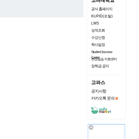
고려대학교
공식 홈페이지
KUPID(포털)
LMS
성적조회
수강신청
학사일정
Student Success
Center
현장실습 지원센터
장학금 공지
고파스
공지사항
카카오톡 문의