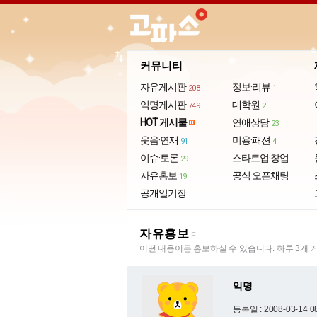
import_export
커뮤니티
자유게시판
정보·리뷰
208
1
익명게시판
대학원
749
2
HOT 게시물
연애상담
23
웃음·연재
미용·패션
91
4
이슈·토론
스타트업·창업
29
자유홍보
공식 오픈채팅
19
공개일기장
자유홍보
F
어떤 내용이든 홍보하실 수 있습니다. 하루 3개 
익명
등록일 : 2008-03-14 0