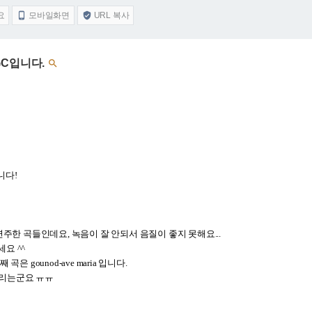
요
모바일화면
URL 복사


GC입니다.

니다!
연주한 곡들인데요, 녹음이 잘 안되서 음질이 좋지 못해요...
요 ^^
번째 곡은 gounod-ave maria 입니다.
가버리는군요 ㅠㅠ