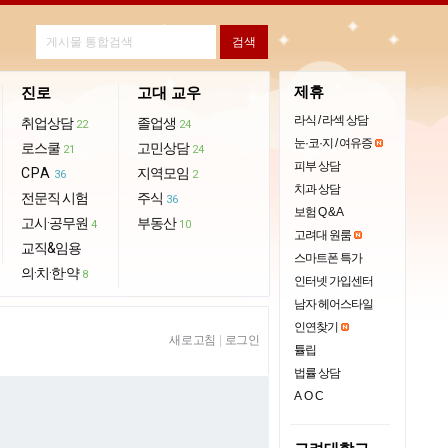
제휴
진로
고대 교우
라식 / 라섹 상담
취업상담
졸업생
22
24
눈·코·지 / 여유증
로스쿨
고민상담
21
24
피부 상담
CPA
지역모임
36
2
치과 상담
전문직 시험
주식
36
보험 Q & A
고시·공무원
부동산
4
10
고려대 원룸
교직&임용
스마트폰 특가
의·치·한·약
8
인터넷 가입센터
남자 헤어스타일
인연찾기
새로고침
|
로그인
튤립
법률 상담
AOC