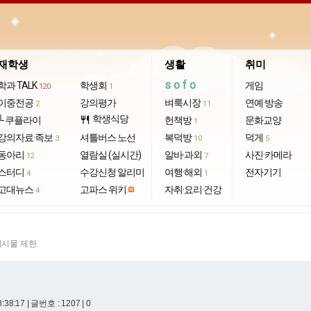
재학생
생활
취미
sofo
학과 TALK
학생회
게임
120
1
이중전공
강의평가
벼룩시장
연예·방송
2
11
학생식당
└ 쿠플라이
restaurant
헌책방
문화교양
1
강의자료·족보
셔틀버스 노선
복덕방
덕게
3
10
5
동아리
열람실 (실시간)
알바·과외
사진·카메라
12
7
스터디
수강신청 알리미
여행·해외
전자기기
4
1
고대뉴스
고파스 위키
자취·요리·건강
4
게시물 제한.
8:38:17
| 글번호 : 1207 | 0