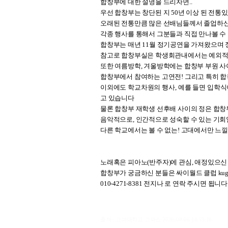
합창부에 대한 설명을 드리자면..
우선 합창부는 창단된 지 50년 이상 된 전통
오래된 전통만큼 많은 선배님들께서 졸업하신
각종 행사를 통해서 그분들과 직접 만나볼 수
합창부는 매년 11월 정기공연을 가져왔으며 
참고로 합창부실은 학생회관내에서는 예외적인 
또한 여름방학, 겨울방학에는 합창부 부원 사
합창부에서 참여하는 고연전! 그리고 특히 합창
이외에도 학교차원의 행사, 예를 들면 입학식
고 있습니다
물론 합창부 재학생 선후배 사이의 정은 합
음악적으로, 인간적으로 성숙할 수 있는 기
다른 학교에서는 볼 수 없는! 고대에서만 느낄
노래혹은 피아노(반주자)에 관심, 애정있으신 
합창부가 궁금하신 분들은 싸이월드 클럽 kugleec
010-4271-8381 전지나 로 연락 주시면 됩니다
출처 : 고려대학교 고파스 2026-08-06 16:53:16: