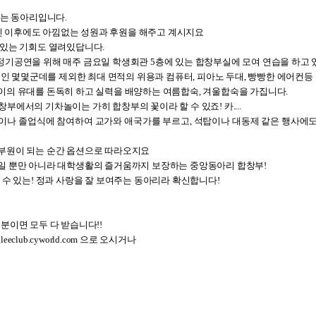
있는 동아리입니다.
 이후에도 아낌없는 성원과 후원을 해주고 계시지요
 있는 기회도 열려있답니다.
정기공연을 위해 매주 금요일 학생회관 5층에 있는 합창부실에 모여 연습을 하고 
몇몇군데를 제외한 최대 면적의 위용과 컴퓨터, 피아노 두대, 빵빵한 에어컨등
이의 유대를 돈독히 하고 실력을 배양하는 여름합숙, 겨울합숙을 가집니다.
부에서의 기차놀이는 가히 합창부의 꽃이라 할 수 있죠! 카....
이나 졸업식에 참여하여 교가와 애국가를 부르고, 석탑이나 대동제 같은 행사에
창부원이 되는 순간 옵션으로 따라오지요
회일 뿐만 아니라 대학생활의 즐거움까지 보장하는 중앙동아리 합창부!
 수 있는! 정과 사랑을 잘 보여주는 동아리라 확신합니다!
분이면 모두 다 받습니다!!
lub.cyworld.com 으로 오시거나