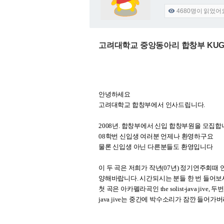
4680
명이 읽었어

고려대학교 중앙동아리 합창부 KU
안녕하세요
고려대학교 합창부에서 인사드립니다.
2008년. 합창부에서 신입 합창부원을 모집합
08학번 신입생 여러분 언제나 환영하구요
물론 신입생 아닌 다른분들도 환영입니다
이 두 곡은 저희가 작년(07년) 정기연주회때 
양해바랍니다. 시간되시는 분들 한 번 들어보세
첫 곡은 아카펠라곡인 the solist-java jive, 두
java jive는 중간에 박수소리가 잠깐 들어