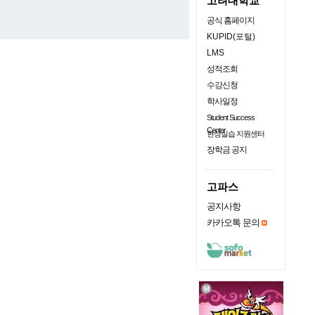
고려대학교
공식 홈페이지
KUPID(포털)
LMS
성적조회
수강신청
학사일정
Student Success
Center
현장실습 지원센터
장학금 공지
고파스
공지사항
카카오톡 문의