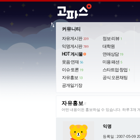
import_export
커뮤니티
자유게시판
정보·리뷰
209
1
익명게시판
대학원
789
HOT 게시물
연애상담
19
웃음·연재
미용·패션
56
5
이슈·토론
스타트업·창업
19
1
자유홍보
공식 오픈채팅
13
공개일기장
자유홍보
F
어떤 내용이든 홍보하실 수 있습니다. 하루 3개 
익명
등록일 : 2007-05-09 2