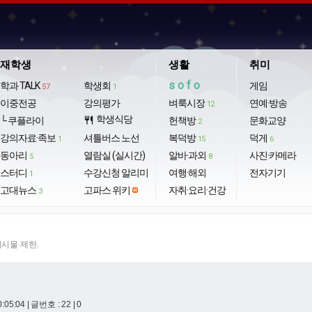
재학생
생활
취미
sofo
학과 TALK
학생회
게임
57
1
이중전공
강의평가
벼룩시장
연예·방송
12
학생식당
└ 쿠플라이
restaurant
헌책방
문화교양
2
강의자료·족보
셔틀버스 노선
복덕방
덕게
1
15
6
동아리
열람실 (실시간)
알바·과외
사진·카메라
5
8
스터디
수강신청 알리미
여행·해외
전자기기
1
고대뉴스
고파스 위키
자취·요리·건강
3
게시물 제한.
0:05:04
| 글번호 : 22 | 0