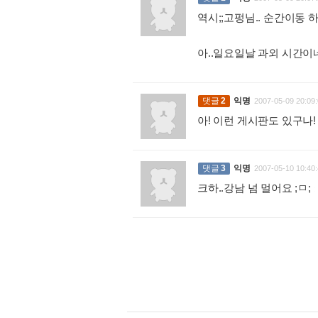
역시;;고펑님.. 순간이동 하
아..일요일날 과외 시간이
댓글
2
익명
2007-05-09 20:09:
아! 이런 게시판도 있구나!
댓글
3
익명
2007-05-10 10:40:
크하..강남 넘 멀어요 ;ㅁ;
: