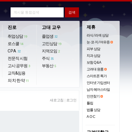
제휴
진로
고대 교우
라식 / 라섹 상담
취업상담
졸업생
19
32
눈·코·지 / 여유증
로스쿨
고민상담
14
19
피부 상담
CPA
지역모임
32
2
치과 상담
전문직 시험
주식
35
보험 Q & A
고시·공무원
부동산
3
5
고려대 원룸
교직&임용
스마트폰 특가
의·치·한·약
11
인터넷 가입센터
남자 헤어스타일
인연찾기
새로고침
|
로그인
튤립
법률 상담
AOC