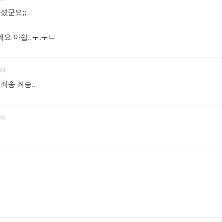
셨군요;;
네요 아쉽..ㅜ.ㅜㄴ
:
04
 죄송 죄송..
:
46