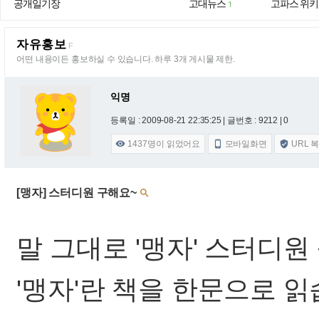
공개일기장
고대뉴스
고파스 위키
1
자유홍보
F
어떤 내용이든 홍보하실 수 있습니다. 하루 3개 게시물 제한.
익명
등록일 : 2009-08-21 22:35:25
| 글번호 : 9212 | 0
1437
명이 읽었어요
모바일화면
URL 



[맹자] 스터디원 구해요~

말 그대로 '맹자' 스터디원
'맹자'란 책을 한문으로 읽