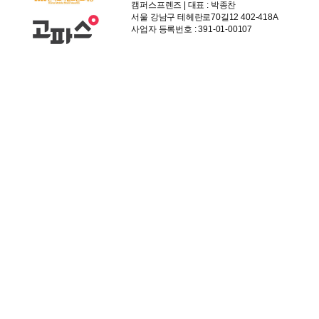
캠퍼스프렌즈 | 대표 : 박종찬
서울 강남구 테헤란로70길12 402-418A
사업자 등록번호 : 391-01-00107