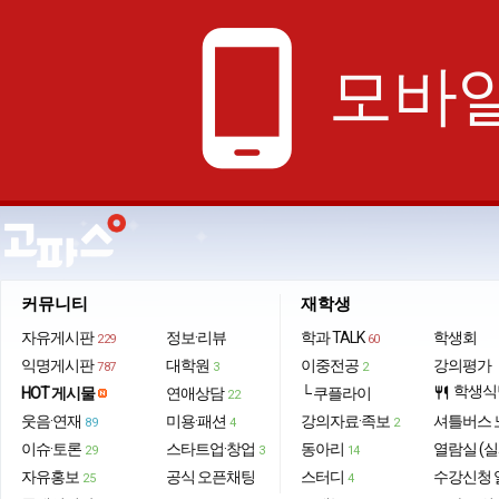
phone_android
모바일
커뮤니티
재학생
자유게시판
정보·리뷰
학과 TALK
학생회
229
60
익명게시판
대학원
이중전공
강의평가
787
3
2
학생식
HOT 게시물
연애상담
└ 쿠플라이
restaurant
22
웃음·연재
미용·패션
강의자료·족보
셔틀버스 
89
4
2
이슈·토론
스타트업·창업
동아리
열람실 (실
29
3
14
자유홍보
공식 오픈채팅
스터디
수강신청 
25
4