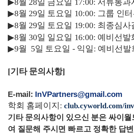
▶
8
월
28
일 금요일
17:00:
서류통과자
▶
8
월
29
일 토요일
10:00:
그룹 인터
▶
8
월
29
일 토요일
19:00:
최종심사
▶
8
월
30
일 일요일
16:00:
예비선발
▶
9
월
5
일 토요일
-
익일
:
예비선발
[
기타 문의사항
]
E-mail:
InVPartners@gmail.com
학회 홈페이지
:
club.cyworld.com/in
기타
문의사항이
있으신
분은
싸이월
여
질문해
주시면
빠르고
정확한
답변