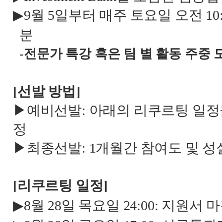
▶
9
월
5
일부터 매주 토요일 오전
10
분
-
전문가 특강 혹은 팀 별 활동 주중
[
선발 방법
]
▶예비선발
:
아래의 리쿠르팅 일정
정
▶최종선발
: 1
개월간 참여도 및 성
[
리쿠르팅 일정
]
▶
8
월
28
일 목요일
24:00:
지원서 마