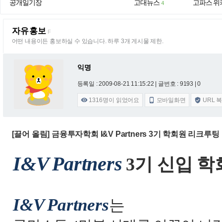
공개일기장
고대뉴스
고파스 위
4
자유홍보
F
어떤 내용이든 홍보하실 수 있습니다. 하루 3개 게시물 제한.
익명
등록일 : 2009-08-21 11:15:22
| 글번호 : 9193 | 0
1316
명이 읽었어요
모바일화면
URL 



[끌어 올림] 금융투자학회 I&V Partners 3기 학회원 리크루팅
I&V
Partners
3
기 신입 학
I&V
Partners
는