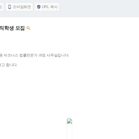
요
모바일화면
URL 복사


부직학생 모집

원 비즈니스 법률전문가 과정 사무실입니다.
려고 합니다