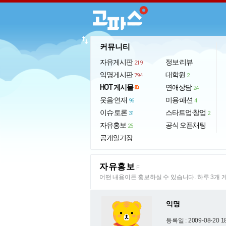
import_export
커뮤니티
자유게시판
정보·리뷰
219
익명게시판
대학원
794
2
HOT 게시물
연애상담
24
웃음·연재
미용·패션
96
4
이슈·토론
스타트업·창업
31
2
자유홍보
공식 오픈채팅
25
공개일기장
자유홍보
F
어떤 내용이든 홍보하실 수 있습니다. 하루 3개 
익명
등록일 : 2009-08-20 1