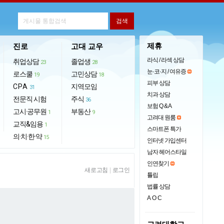
제휴
진로
고대 교우
라식 / 라섹 상담
취업상담
졸업생
23
28
눈·코·지 / 여유증
로스쿨
고민상담
19
18
피부 상담
CPA
지역모임
31
치과 상담
전문직 시험
주식
36
보험 Q & A
고시·공무원
부동산
1
9
고려대 원룸
교직&임용
1
스마트폰 특가
의·치·한·약
15
인터넷 가입센터
남자 헤어스타일
인연찾기
새로고침
|
로그인
튤립
법률 상담
AOC