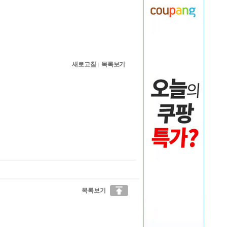
새로고침
목록보기
|

목록보기