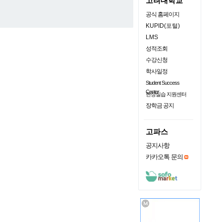
고려대학교
공식 홈페이지
KUPID(포털)
LMS
성적조회
수강신청
학사일정
Student Success
Center
현장실습 지원센터
장학금 공지
고파스
공지사항
카카오톡 문의