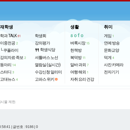
재학생
생활
취미
sofo
학과 TALK
학생회
게임
81
1
이중전공
강의평가
벼룩시장
연예·방송
2
15
학생식당
└ 쿠플라이
restaurant
헌책방
문화교양
강의자료·족보
셔틀버스 노선
복덕방
덕게
2
11
4
동아리
열람실 (실시간)
알바·과외
사진·카메라
14
7
스터디
수강신청 알리미
여행·해외
전자기기
3
1
고대뉴스
고파스 위키
자취·요리·건강
4
게시물 제한.
8:58:41
| 글번호 : 9186 | 0